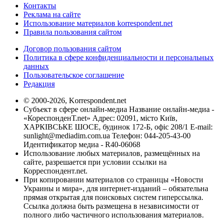
Контакты
Реклама на сайте
Использование материалов korrespondent.net
Правила пользования сайтом
Договор пользования сайтом
Политика в сфере конфиденциальности и персональных
данных
Пользовательское соглашение
Редакция
© 2000-2026, Korrespondent.net
Субъект в сфере онлайн-медиа Название онлайн-медиа -
«КореспонденТ.net» Адрес: 02091, місто Київ,
ХАРКІВСЬКЕ ШОСЕ, будинок 172-Б, офіс 208/1 E-mail:
sunlight@mediadim.com.ua
Телефон: 044-205-43-00
Идентификатор медиа - R40-06068
Использование любых материалов, размещённых на
сайте, разрешается при условии ссылки на
Корреспондент.net.
При копировании материалов со страницы «Новости
Украины и мира», для интернет-изданий – обязательна
прямая открытая для поисковых систем гиперссылка.
Ссылка должна быть размещена в независимости от
полного либо частичного использования материалов.