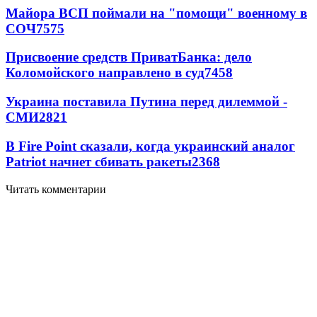
Майора ВСП поймали на "помощи" военному в
СОЧ
7575
Присвоение средств ПриватБанка: дело
Коломойского направлено в суд
7458
Украина поставила Путина перед дилеммой -
СМИ
2821
В Fire Point сказали, когда украинский аналог
Patriot начнет сбивать ракеты
2368
Читать комментарии