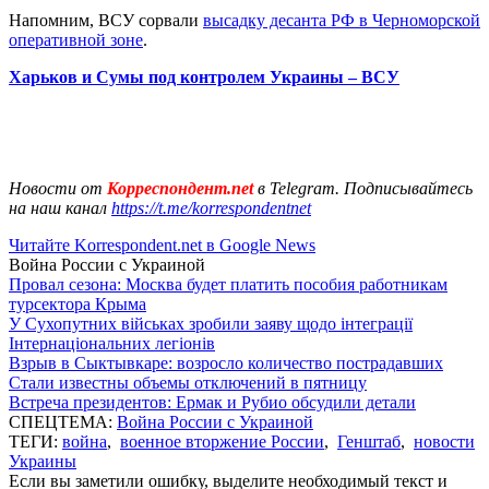
Напомним, ВСУ сорвали
высадку десанта РФ в Черноморской
оперативной зоне
.
Харьков и Сумы под контролем Украины – ВСУ
Новости от
Корреспондент.net
в Telegram. Подписывайтесь
на наш канал
https://t.me/korrespondentnet
Читайте Korrespondent.net в Google News
Война России с Украиной
Провал сезона: Москва будет платить пособия работникам
турсектора Крыма
У Сухопутних військах зробили заяву щодо інтеграції
Інтернаціональних легіонів
Взрыв в Сыктывкаре: возросло количество пострадавших
Стали известны объемы отключений в пятницу
Встреча президентов: Ермак и Рубио обсудили детали
СПЕЦТЕМА:
Война России с Украиной
ТЕГИ:
война
,
военное вторжение России
,
Генштаб
,
новости
Украины
Если вы заметили ошибку, выделите необходимый текст и