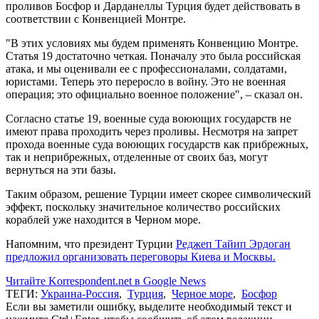
проливов Босфор и Дарданеллы Турция будет действовать в
соответствии с Конвенцией Монтре.
"В этих условиях мы будем применять Конвенцию Монтре.
Статья 19 достаточно четкая. Поначалу это была российская
атака, и мы оценивали ее с профессионалами, солдатами,
юристами. Теперь это переросло в войну. Это не военная
операция; это официально военное положение", – сказал он.
Согласно статье 19, военные суда воюющих государств не
имеют права проходить через проливы. Несмотря на запрет
прохода военные суда воюющих государств как прибрежных,
так и неприбрежных, отделенные от своих баз, могут
вернуться на эти базы.
Таким образом, решение Турции имеет скорее символический
эффект, поскольку значительное количество российских
кораблей уже находится в Черном море.
Напомним, что президент Турции
Реджеп Тайип Эрдоган
предложил организовать переговоры Киева и Москвы.
Читайте Korrespondent.net в Google News
ТЕГИ:
Украина-Россия
,
Турция
,
Черное море
,
Босфор
Если вы заметили ошибку, выделите необходимый текст и