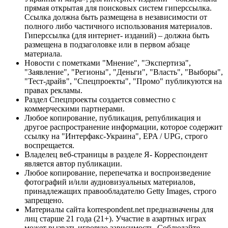
прямая открытая для поисковых систем гиперссылка.
Ссылка должна быть размещена в независимости от
полного либо частичного использования материалов.
Гиперссылка (для интернет- изданий) – должна быть
размещена в подзаголовке или в первом абзаце
материала.
Новости с пометками "Мнение", "Экспертиза",
"Заявление", "Регионы", "Деньги", "Власть", "Выборы",
"Тест-драйв", "Спецпроекты", "Промо" публикуются на
правах рекламы.
Раздел Спецпроекты создается совместно с
коммерческими партнерами.
Любое копирование, публикация, републикация и
другое распространение информации, которое содержит
ссылку на "Интерфакс-Украина", EPA / UPG, строго
воспрещается.
Владелец веб-страницы в разделе Я- Корреспондент
является автор публикации.
Любое копирование, перепечатка и воспроизведение
фотографий и/или аудиовизуальных материалов,
принадлежащих правообладателю Getty Images, строго
запрещено.
Материалы сайта korrespondent.net предназначены для
лиц старше 21 года (21+). Участие в азартных играх
может вызвать игровую зависимость. Соблюдайте