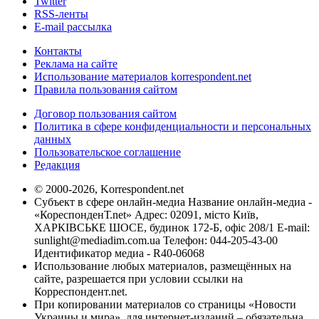
Twitter
RSS-ленты
E-mail рассылка
Контакты
Реклама на сайте
Использование материалов korrespondent.net
Правила пользования сайтом
Договор пользования сайтом
Политика в сфере конфиденциальности и персональных
данных
Пользовательское соглашение
Редакция
© 2000-2026, Korrespondent.net
Субъект в сфере онлайн-медиа Название онлайн-медиа -
«КореспонденТ.net» Адрес: 02091, місто Київ,
ХАРКІВСЬКЕ ШОСЕ, будинок 172-Б, офіс 208/1 E-mail:
sunlight@mediadim.com.ua
Телефон: 044-205-43-00
Идентификатор медиа - R40-06068
Использование любых материалов, размещённых на
сайте, разрешается при условии ссылки на
Корреспондент.net.
При копировании материалов со страницы «Новости
Украины и мира», для интернет-изданий – обязательна