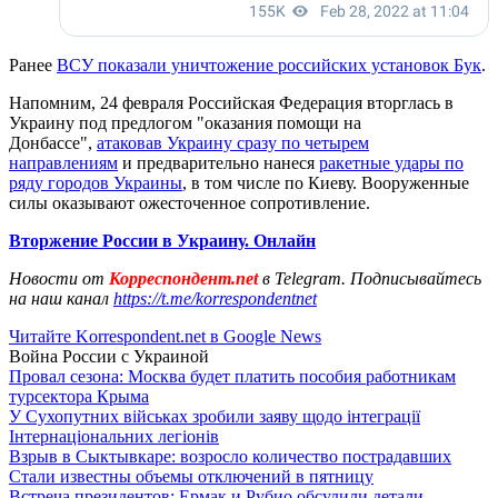
Ранее
ВСУ показали уничтожение российских установок Бук
.
Напомним, 24 февраля Российская Федерация вторглась в
Украину под предлогом "оказания помощи на
Донбассе",
атаковав Украину сразу по четырем
направлениям
и предварительно нанеся
ракетные удары по
ряду городов Украины
, в том числе по Киеву. Вооруженные
силы оказывают ожесточенное сопротивление.
Вторжение России в Украину. Онлайн
Новости от
Корреспондент.net
в Telegram. Подписывайтесь
на наш канал
https://t.me/korrespondentnet
Читайте Korrespondent.net в Google News
Война России с Украиной
Провал сезона: Москва будет платить пособия работникам
турсектора Крыма
У Сухопутних військах зробили заяву щодо інтеграції
Інтернаціональних легіонів
Взрыв в Сыктывкаре: возросло количество пострадавших
Стали известны объемы отключений в пятницу
Встреча президентов: Ермак и Рубио обсудили детали