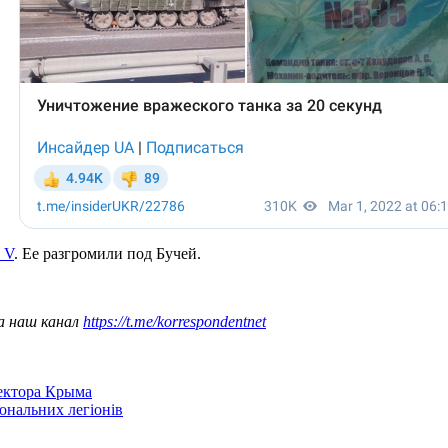
 V
. Ее разгромили под Бучей.
а наш канал
https://t.me/korrespondentnet
сектора Крыма
іональних легіонів