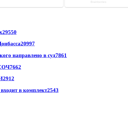
х
29550
Донбасса
20997
кого направлено в суд
7861
 СОЧ
7662
И
2912
 входит в комплект
2543