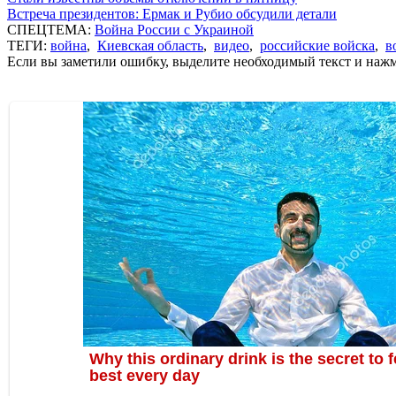
Встреча президентов: Ермак и Рубио обсудили детали
СПЕЦТЕМА:
Война России с Украиной
ТЕГИ:
война
,
Киевская область
,
видео
,
российские войска
,
в
Если вы заметили ошибку, выделите необходимый текст и нажми