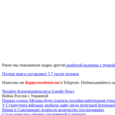
Ранее мы показывали кадры другой
разбитой колонны с буквой
Потери врага составляют 5,7 тысяч человек
Новости от
Корреспондент.net
в Telegram. Подписывайтесь н
Читайте Korrespondent.net в Google News
Война России с Украиной
Провал сезона: Москва будет платить пособия работникам тур
У Сухопутних військах зробили заяву щодо інтеграції Інтернац
Взрыв в Сыктывкаре: возросло количество пострадавших
Стали известны объемы отключений в пятницу