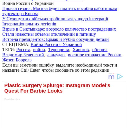
Война России с Украиной
Провал сезона: Москва будет платить пособия работникам
турсектора Крыма
У Сухопутних військах зробили заяву щодо інтеграції
Інтернаціональних легіонів
Взрыв в Сыктывкаре: возросло количество пострадавших
Стали известны объемы отключений в пятницу
Встреча президентов: Ермак и Рубио обсудили детали
СПЕЦТЕМА:
Война России с Украиной
ТЕГИ:
Россия
,
война
,
Терроризм
,
Харьков
,
обстрел
,
Владимир Зеленский
,
авиаудар
,
военное вторжение России
,
Жозеп Боррель
Если вы заметили ошибку, выделите необходимый текст и
нажмите Ctrl+Enter, чтобы сообщить об этом редакции.