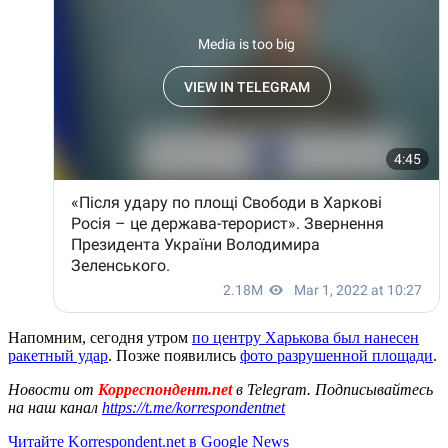
Напомним, сегодня утром
по центру Харькова был нанесен
ракетный удар
. Позже появились
фото разрушенной площади
.
Новости от
Корреспондент.net
в Telegram. Подписывайтесь
на наш канал
https://t.me/korrespondentnet
Читайте Korrespondent.net в Google News