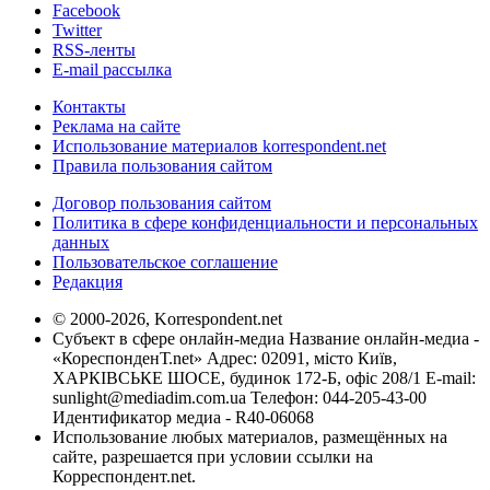
Facebook
Twitter
RSS-ленты
E-mail рассылка
Контакты
Реклама на сайте
Использование материалов korrespondent.net
Правила пользования сайтом
Договор пользования сайтом
Политика в сфере конфиденциальности и персональных
данных
Пользовательское соглашение
Редакция
© 2000-2026, Korrespondent.net
Субъект в сфере онлайн-медиа Название онлайн-медиа -
«КореспонденТ.net» Адрес: 02091, місто Київ,
ХАРКІВСЬКЕ ШОСЕ, будинок 172-Б, офіс 208/1 E-mail:
sunlight@mediadim.com.ua
Телефон: 044-205-43-00
Идентификатор медиа - R40-06068
Использование любых материалов, размещённых на
сайте, разрешается при условии ссылки на
Корреспондент.net.