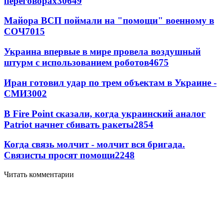
переговорах
30649
Майора ВСП поймали на "помощи" военному в
СОЧ
7015
Украина впервые в мире провела воздушный
штурм с использованием роботов
4675
Иран готовил удар по трем объектам в Украине -
СМИ
3002
В Fire Point сказали, когда украинский аналог
Patriot начнет сбивать ракеты
2854
Когда связь молчит - молчит вся бригада.
Связисты просят помощи
2248
Читать комментарии