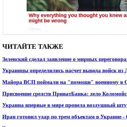
ЧИТАЙТЕ ТАКЖЕ
Зеленский сделал заявление о мирных переговора
Украинцы определились насчет вывода войск из 
Майора ВСП поймали на "помощи" военному в
Присвоение средств ПриватБанка: дело Коломойс
Украина впервые в мире провела воздушный шту
Иран готовил удар по трем объектам в Украине 