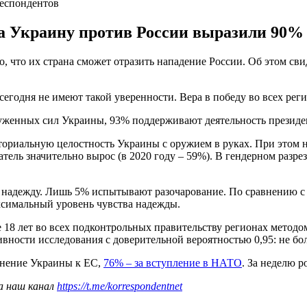
еспондентов
 за Украину против России выразили 90
, что их страна сможет отразить нападение России. Об этом св
сегодня не имеют такой уверенности. Вера в победу во всех реги
женных сил Украины, 93% поддерживают деятельность президен
риальную целостность Украины с оружием в руках. При этом на 
ель значительно вырос (в 2020 году – 59%). В гендерном разре
т надежду. Лишь 5% испытывают разочарование. По сравнению
аксимальный уровень чувства надежды.
18 лет во всех подконтрольных правительству регионах методом 
ности исследования с доверительной вероятностью 0,95: не бол
инение Украины к ЕС,
76% – за вступление в НАТО
. За неделю р
а наш канал
https://t.me/korrespondentnet