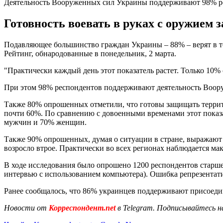
Деятельность Вооруженных сил Украины поддерживают 98% р
Готовность воевать в руках с оружием
Подавляющее большинство граждан Украины – 88% – верят в то
Рейтинг, обнародованные в понедельник, 2 марта.
"Практически каждый день этот показатель растет. Только 10% 
При этом 98% респондентов поддерживают деятельность Воору
Также 80% опрошенных отметили, что готовы защищать террито
почти 60%. По сравнению с довоенными временами этот показат
мужчин и 70% женщин.
Также 90% опрошенных, думая о ситуации в стране, выражаю
возросло втрое. Практически во всех регионах наблюдается м
В ходе исследования было опрошено 1200 респондентов старше 
интервью с использованием компьютера). Ошибка репрезентатив
Ранее сообщалось, что 86% украинцев поддерживают присоед
Новости от
Корреспондент.net
в Telegram. Подписывайтесь н