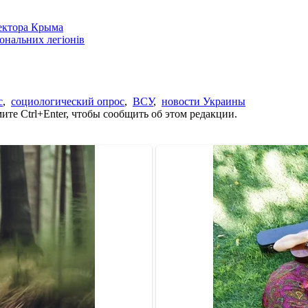
сектора Крыма
іональних легіонів
с
,
социологический опрос
,
ВСУ
,
новости Украины
те Ctrl+Enter, чтобы сообщить об этом редакции.