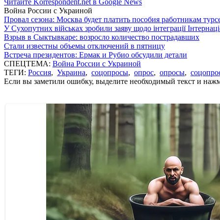
Читайте Korrespondent.net в Google News
Война России с Украиной
Провал сезона: Москва будет платить пособия работникам тур
У Сухопутних військах зробили заяву щодо інтеграції Інтернац
Взрыв в Сыктывкаре: возросло количество пострадавших
Стали известны объемы отключений в пятницу
Встреча президентов: Ермак и Рубио обсудили детали
СПЕЦТЕМА:
Война России с Украиной
ТЕГИ:
Россия
,
Украина
,
соцопросы
,
опрос
,
опросы
,
соцопро
Если вы заметили ошибку, выделите необходимый текст и нажми