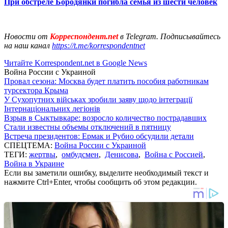
При обстреле Бородянки погибла семья из шести человек
Новости от
Корреспондент.net
в Telegram. Подписывайтесь
на наш канал
https://t.me/korrespondentnet
Читайте Korrespondent.net в Google News
Война России с Украиной
Провал сезона: Москва будет платить пособия работникам
турсектора Крыма
У Сухопутних військах зробили заяву щодо інтеграції
Інтернаціональних легіонів
Взрыв в Сыктывкаре: возросло количество пострадавших
Стали известны объемы отключений в пятницу
Встреча президентов: Ермак и Рубио обсудили детали
СПЕЦТЕМА:
Война России с Украиной
ТЕГИ:
жертвы
,
омбудсмен
,
Денисова
,
Война с Россией
,
Война в Украине
Если вы заметили ошибку, выделите необходимый текст и
нажмите Ctrl+Enter, чтобы сообщить об этом редакции.