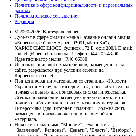
Политика в сфере конфиденциальности и персональных
данных
Пользовательское соглашение
Редакция
© 2000-2026, Korrespondent.net
Субъект в сфере онлайн-медиа Название онлайн-медиа -
«КореспонденТ.net» Адрес: 02091, місто Київ,
ХАРКІВСЬКЕ ШОСЕ, будинок 172-Б, офіс 208/1 E-mail:
sunlight@mediadim.com.ua
Телефон: 044-205-43-00
Идентификатор медиа - R40-06068
Использование любых материалов, размещённых на
сайте, разрешается при условии ссылки на
Корреспондент.net.
При копировании материалов со страницы «Новости
Украины и мира», для интернет-изданий – обязательна
прямая открытая для поисковых систем гиперссылка.
Ссылка должна быть размещена в независимости от
полного либо частичного использования материалов.
Гиперссылка (для интернет- изданий) – должна быть
размещена в подзаголовке или в первом абзаце
материала.
Новости с пометками "Мнение", "Экспертиза",
"Заявление", "Регионы", "Деньги", "Власть", "Выборы",
"Тест-драйв", "Спецпроекты", "Промо" публикуются на