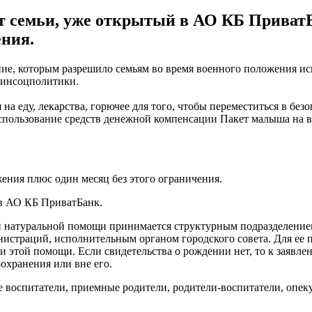
ет семьи, уже открытый в АО КБ ПриватБ
ения.
е, которым разрешило семьям во время военного положения ис
нсоцполитики.
а еду, лекарства, горючее для того, чтобы переместиться в безо
спользование средств денежной компенсации Пакет малыша на в
ения плюс один месяц без этого ограничения.
 в АО КБ ПриватБанк.
 натуральной помощи принимается структурным подразделение
страций, исполнительным органом городского совета. Для ее п
и этой помощи. Если свидетельства о рождении нет, то к заявл
охранения или вне его.
е воспитатели, приемные родители, родители-воспитатели, опек