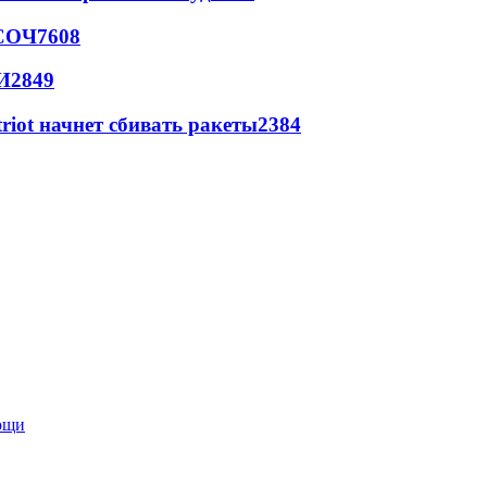
 СОЧ
7608
И
2849
triot начнет сбивать ракеты
2384
мощи