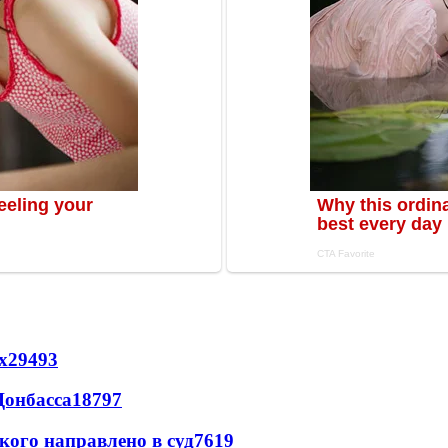
х
29493
Донбасса
18797
кого направлено в суд
7619