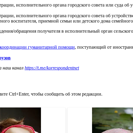
ации, исполнительного органа городского совета или суда об у
ации, исполнительного органа городского совета об устройстве
ного воспитателя, приемной семьи или детского дома семейного
ждения/обращения получателя в исполнительный орган сельского
 координации гуманитарной помощи
, поступающий от иностран
рузов
а наш канал
https://t.me/korrespondentnet
те Ctrl+Enter, чтобы сообщить об этом редакции.