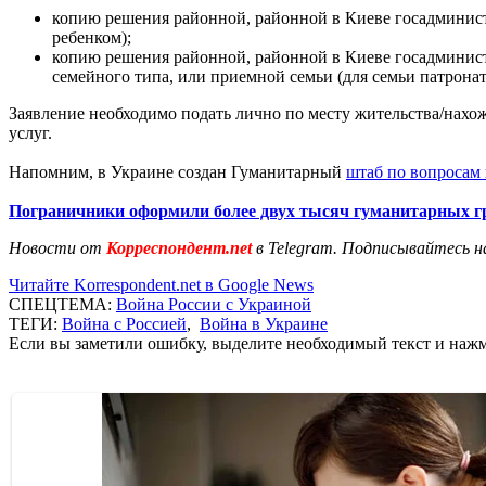
копию решения районной, районной в Киеве госадминистр
ребенком);
копию решения районной, районной в Киеве госадминистр
семейного типа, или приемной семьи (для семьи патронат
Заявление необходимо подать лично по месту жительства/нахо
услуг.
Напомним, в Украине создан Гуманитарный
штаб по вопросам
Пограничники оформили более двух тысяч гуманитарных г
Новости от
Корреспондент.net
в Telegram. Подписывайтесь н
Читайте Korrespondent.net в Google News
СПЕЦТЕМА:
Война России с Украиной
ТЕГИ:
Война с Россией
,
Война в Украине
Если вы заметили ошибку, выделите необходимый текст и нажми