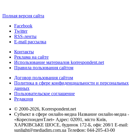
Полная версия сайта
Facebook
Twitter
RSS-ленты
E-mail рассылка
Контакты
Реклама на сайте
Использование материалов korrespondent.net
Правила пользования сайтом
Договор пользования сайтом
Политика в сфере конфиденциальности и персональных
данных
Пользовательское соглашение
Редакция
© 2000-2026, Korrespondent.net
Субъект в сфере онлайн-медиа Название онлайн-медиа -
«КореспонденТ.net» Адрес: 02091, місто Київ,
ХАРКІВСЬКЕ ШОСЕ, будинок 172-Б, офіс 208/1 E-mail:
sunlight@mediadim.com.ua
Телефон: 044-205-43-00