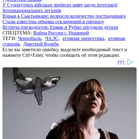
У Сухопутних військах зробили заяву щодо інтеграції
Інтернаціональних легіонів
Взрыв в Сыктывкаре: возросло количество пострадавших
Стали известны объемы отключений в пятницу
Встреча президентов: Ермак и Рубио обсудили детали
СПЕЦТЕМА:
Война России с Украиной
ТЕГИ:
Чернобыль
,
ЧАЭС
,
атомная энергетика
,
атомная
станция
,
Дмитрий Кулеба
Если вы заметили ошибку, выделите необходимый текст и
нажмите Ctrl+Enter, чтобы сообщить об этом редакции.