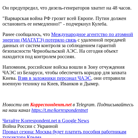
Он предупредил, что дизель-генераторов хватит на 48 часов.
"Варварская война РФ грозит всей Европе. Путин должен
остановить ее немедленно!" - подчеркнул Кулеба.
Ранее сообщалось, что
Международное агентство по атомной
энергии (МАГАТЭ) потеряло связь
с удаленной передачей
данных от систем контроля за соблюдением гарантий
безопасности Чернобыльской АЭС. На сегодня объект
находится под контролем россиян.
Напомним, российские войска вошли в Зону отчуждения
ЧАЭС из Беларуси, чтобы обеспечить коридор для захвата
Киева.
Взяв в заложники персонал ЧАЭС
, они отправили
военную технику на Киев, Иванков и Дымер.
Новости от
Корреспондент.net
в Telegram. Подписывайтесь
на наш канал
https://t.me/korrespondentnet
Читайте Korrespondent.net в Google News
Война России с Украиной
Провал сезона: Москва будет платить пособия работникам
турсектора Крыма