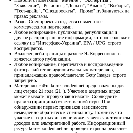
Новости с пометками "Мнение", "Экспертиза",
"Заявление", "Регионы", "Деньги", "Власть", "Выборы",
"Тест-драйв", "Спецпроекты", "Промо" публикуются на
правах рекламы.
Раздел Спецпроекты создается совместно с
коммерческими партнерами.
Любое копирование, публикация, републикация и
другое распространение информации, которое содержит
ссылку на "Интерфакс-Украина", EPA / UPG, строго
воспрещается.
Владелец веб-страницы в разделе Я- Корреспондент
является автор публикации.
Любое копирование, перепечатка и воспроизведение
фотографий и/или аудиовизуальных материалов,
принадлежащих правообладателю Getty Images, строго
запрещено.
Материалы сайта korrespondent.net предназначены для
лиц старше 21 года (21+). Участие в азартных играх
может вызвать игровую зависимость. Соблюдайте
правила (принципы) ответственной игры. При
обнаружении первых признаков зависимости
немедленно обратитесь к специалисту. Помните, что
участие в азартных играх не может являться источником
доходов или альтернативой работе. Информационный
ресурс korrespondent.net не проводит игры на реальные