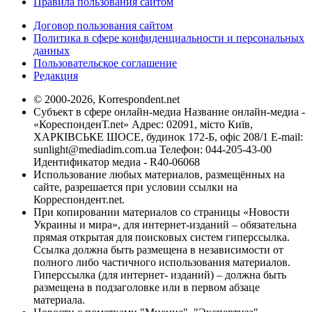
Правила пользования сайтом
Договор пользования сайтом
Политика в сфере конфиденциальности и персональных
данных
Пользовательское соглашение
Редакция
© 2000-2026, Korrespondent.net
Субъект в сфере онлайн-медиа Название онлайн-медиа -
«КореспонденТ.net» Адрес: 02091, місто Київ,
ХАРКІВСЬКЕ ШОСЕ, будинок 172-Б, офіс 208/1 E-mail:
sunlight@mediadim.com.ua
Телефон: 044-205-43-00
Идентификатор медиа - R40-06068
Использование любых материалов, размещённых на
сайте, разрешается при условии ссылки на
Корреспондент.net.
При копировании материалов со страницы «Новости
Украины и мира», для интернет-изданий – обязательна
прямая открытая для поисковых систем гиперссылка.
Ссылка должна быть размещена в независимости от
полного либо частичного использования материалов.
Гиперссылка (для интернет- изданий) – должна быть
размещена в подзаголовке или в первом абзаце
материала.