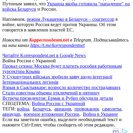
Путиным заявил, что
Украина якобы готовила "нападение" на
войска Беларуси
и России.
Напомним,
режим Лукашенко в Беларуси – соагрессор
в
войне, которую Россия ведет против Украины. Об этом
говорится в заявлении властей ЕС.
Новости от
Корреспондент.net
в Telegram. Подписывайтесь
на наш канал
https://t.me/korrespondentnet
Читайте Korrespondent.net в Google News
Война России с Украиной
Провал сезона: Москва будет платить пособия работникам
турсектора Крыма
У Сухопутних військах зробили заяву щодо інтеграції
Інтернаціональних легіонів
Взрыв в Сыктывкаре: возросло количество пострадавших
Стали известны объемы отключений в пятницу
Встреча президентов: Ермак и Рубио обсудили детали
СПЕЦТЕМА:
Война России с Украиной
ТЕГИ:
война
,
Беларусь
,
авиация
,
провокация
,
самолеты
,
авиаудар
,
военное вторжение России
,
Война в Украине
Если вы заметили ошибку, выделите необходимый текст и
нажмите Ctrl+Enter, чтобы сообщить об этом редакции.