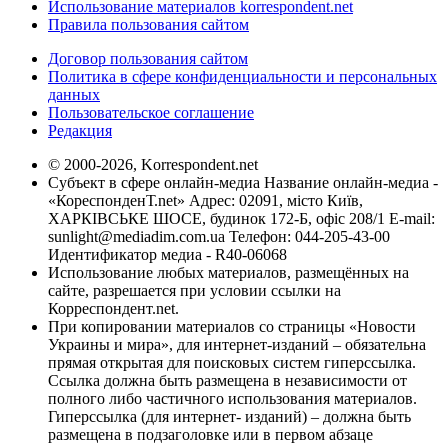
Использование материалов korrespondent.net
Правила пользования сайтом
Договор пользования сайтом
Политика в сфере конфиденциальности и персональных
данных
Пользовательское соглашение
Редакция
© 2000-2026, Korrespondent.net
Субъект в сфере онлайн-медиа Название онлайн-медиа -
«КореспонденТ.net» Адрес: 02091, місто Київ,
ХАРКІВСЬКЕ ШОСЕ, будинок 172-Б, офіс 208/1 E-mail:
sunlight@mediadim.com.ua
Телефон: 044-205-43-00
Идентификатор медиа - R40-06068
Использование любых материалов, размещённых на
сайте, разрешается при условии ссылки на
Корреспондент.net.
При копировании материалов со страницы «Новости
Украины и мира», для интернет-изданий – обязательна
прямая открытая для поисковых систем гиперссылка.
Ссылка должна быть размещена в независимости от
полного либо частичного использования материалов.
Гиперссылка (для интернет- изданий) – должна быть
размещена в подзаголовке или в первом абзаце