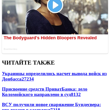
ЧИТАЙТЕ ТАКЖЕ
Украинцы определились насчет вывода войск из
Донбасса
27234
Присвоение средств ПриватБанка: дело
Коломойского направлено в суд
8132
ВСУ получили новое снаряжение Бундесвера:
что входит в комплект
7218