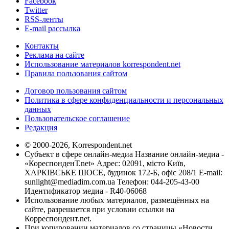
Facebook
Twitter
RSS-ленты
E-mail рассылка
Контакты
Реклама на сайте
Использование материалов korrespondent.net
Правила пользования сайтом
Договор пользования сайтом
Политика в сфере конфиденциальности и персональных
данных
Пользовательское соглашение
Редакция
© 2000-2026, Korrespondent.net
Субъект в сфере онлайн-медиа Название онлайн-медиа -
«КореспонденТ.net» Адрес: 02091, місто Київ,
ХАРКІВСЬКЕ ШОСЕ, будинок 172-Б, офіс 208/1 E-mail:
sunlight@mediadim.com.ua
Телефон: 044-205-43-00
Идентификатор медиа - R40-06068
Использование любых материалов, размещённых на
сайте, разрешается при условии ссылки на
Корреспондент.net.
При копировании материалов со страницы «Новости