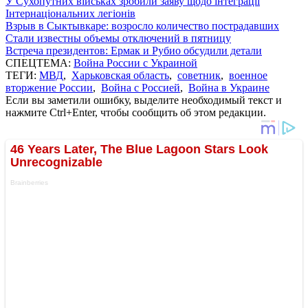
У Сухопутних військах зробили заяву щодо інтеграції
Інтернаціональних легіонів
Взрыв в Сыктывкаре: возросло количество пострадавших
Стали известны объемы отключений в пятницу
Встреча президентов: Ермак и Рубио обсудили детали
СПЕЦТЕМА:
Война России с Украиной
ТЕГИ:
МВД
,
Харьковская область
,
советник
,
военное
вторжение России
,
Война с Россией
,
Война в Украине
Если вы заметили ошибку, выделите необходимый текст и
нажмите Ctrl+Enter, чтобы сообщить об этом редакции.