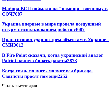
Майора ВСП поймали на "помощи" военному в
СОЧ
7087
Украина впервые в мире провела воздушный
штурм с использованием роботов
4687
Иран готовил удар по трем объектам в Украине -
СМИ
3012
В Fire Point сказали, когда украинский аналог
Patriot начнет сбивать ракеты
2873
Когда связь молчит - молчит вся бригада.
Связисты просят помощи
2252
Читать комментарии