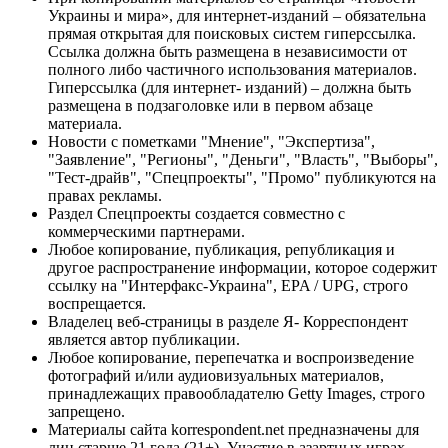
Украины и мира», для интернет-изданий – обязательна
прямая открытая для поисковых систем гиперссылка.
Ссылка должна быть размещена в независимости от
полного либо частичного использования материалов.
Гиперссылка (для интернет- изданий) – должна быть
размещена в подзаголовке или в первом абзаце
материала.
Новости с пометками "Мнение", "Экспертиза",
"Заявление", "Регионы", "Деньги", "Власть", "Выборы",
"Тест-драйв", "Спецпроекты", "Промо" публикуются на
правах рекламы.
Раздел Спецпроекты создается совместно с
коммерческими партнерами.
Любое копирование, публикация, републикация и
другое распространение информации, которое содержит
ссылку на "Интерфакс-Украина", EPA / UPG, строго
воспрещается.
Владелец веб-страницы в разделе Я- Корреспондент
является автор публикации.
Любое копирование, перепечатка и воспроизведение
фотографий и/или аудиовизуальных материалов,
принадлежащих правообладателю Getty Images, строго
запрещено.
Материалы сайта korrespondent.net предназначены для
лиц старше 21 года (21+). Участие в азартных играх