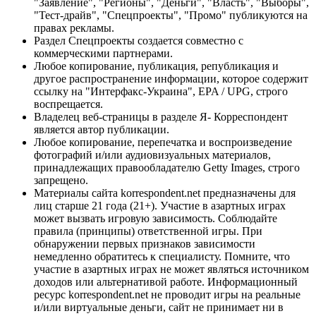
"Заявление", "Регионы", "Деньги", "Власть", "Выборы",
"Тест-драйв", "Спецпроекты", "Промо" публикуются на
правах рекламы.
Раздел Спецпроекты создается совместно с
коммерческими партнерами.
Любое копирование, публикация, републикация и
другое распространение информации, которое содержит
ссылку на "Интерфакс-Украина", EPA / UPG, строго
воспрещается.
Владелец веб-страницы в разделе Я- Корреспондент
является автор публикации.
Любое копирование, перепечатка и воспроизведение
фотографий и/или аудиовизуальных материалов,
принадлежащих правообладателю Getty Images, строго
запрещено.
Материалы сайта korrespondent.net предназначены для
лиц старше 21 года (21+). Участие в азартных играх
может вызвать игровую зависимость. Соблюдайте
правила (принципы) ответственной игры. При
обнаружении первых признаков зависимости
немедленно обратитесь к специалисту. Помните, что
участие в азартных играх не может являться источником
доходов или альтернативой работе. Информационный
ресурс korrespondent.net не проводит игры на реальные
и/или виртуальные деньги, сайт не принимает ни в