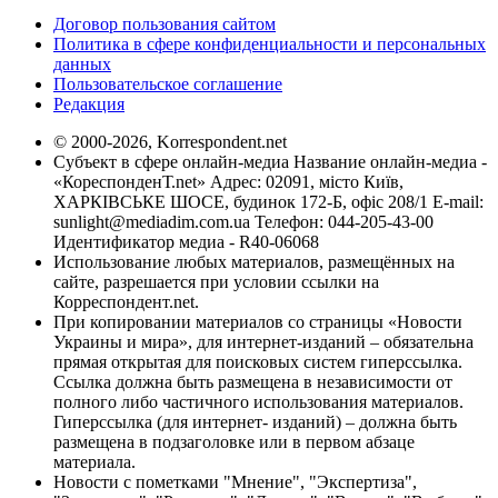
Договор пользования сайтом
Политика в сфере конфиденциальности и персональных
данных
Пользовательское соглашение
Редакция
© 2000-2026, Korrespondent.net
Субъект в сфере онлайн-медиа Название онлайн-медиа -
«КореспонденТ.net» Адрес: 02091, місто Київ,
ХАРКІВСЬКЕ ШОСЕ, будинок 172-Б, офіс 208/1 E-mail:
sunlight@mediadim.com.ua
Телефон: 044-205-43-00
Идентификатор медиа - R40-06068
Использование любых материалов, размещённых на
сайте, разрешается при условии ссылки на
Корреспондент.net.
При копировании материалов со страницы «Новости
Украины и мира», для интернет-изданий – обязательна
прямая открытая для поисковых систем гиперссылка.
Ссылка должна быть размещена в независимости от
полного либо частичного использования материалов.
Гиперссылка (для интернет- изданий) – должна быть
размещена в подзаголовке или в первом абзаце
материала.
Новости с пометками "Мнение", "Экспертиза",