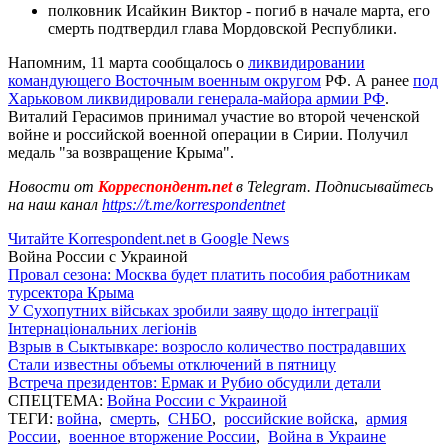
полковник Исайкин Виктор - погиб в начале марта, его
смерть подтвердил глава Мордовской Республики.
Напомним, 11 марта сообщалось о
ликвидировании
командующего Восточным военным округом
РФ. А ранее
под
Харьковом ликвидировали генерала-майора армии РФ
.
Виталий Герасимов принимал участие во второй чеченской
войне и российской военной операции в Сирии. Получил
медаль "за возвращение Крыма".
Новости от
Корреспондент.net
в Telegram. Подписывайтесь
на наш канал
https://t.me/korrespondentnet
Читайте Korrespondent.net в Google News
Война России с Украиной
Провал сезона: Москва будет платить пособия работникам
турсектора Крыма
У Сухопутних військах зробили заяву щодо інтеграції
Інтернаціональних легіонів
Взрыв в Сыктывкаре: возросло количество пострадавших
Стали известны объемы отключений в пятницу
Встреча президентов: Ермак и Рубио обсудили детали
СПЕЦТЕМА:
Война России с Украиной
ТЕГИ:
война
,
смерть
,
СНБО
,
российские войска
,
армия
России
,
военное вторжение России
,
Война в Украине