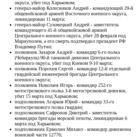
округа, убит под Харьковом;
генерал-майор Колесников Андрей - командующий 29-й
общевойсковой армией Восточного военного округа,
ликвидирован 11 марта;
генерал-майор Суховецкий Андрей - заместитель
командующего 41-й общевойсковой армией
Центрального военного округа, убит 28 февраля под
Мариуполем, а его смерть подтвердил президент РФ
Владимир Путин;
полковник Захаров Андрей - командир 6-го полка
(Чебаркуль) 90-й танковой дивизии Центрального
военного округа, убит под Киевом 9-10 марта;
полковник Порохня Сергей - командир 12-й отдельной
гвардейской инженерной бригады Центрального
военного округа;
полковник Николаев Игорь - командир 252-го
мотострелкового полка 3-й мотострелковой дивизии,
убит 15 марта под Харьковом;
подполковник Агарков Юрий - командир 33-го
мотострелкового полка гвардии;
подполковник Сафронов Дмитрий - заместитель
командира бригады морской пехоты, ликвидирован 6
марта под Харьковом;
подполковник Ермолин Михаил - командир дивизиона
воинской части 12776;