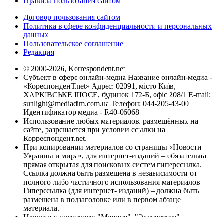
Правила пользования сайтом
Договор пользования сайтом
Политика в сфере конфиденциальности и персональных
данных
Пользовательское соглашение
Редакция
© 2000-2026, Korrespondent.net
Субъект в сфере онлайн-медиа Название онлайн-медиа -
«КореспонденТ.net» Адрес: 02091, місто Київ,
ХАРКІВСЬКЕ ШОСЕ, будинок 172-Б, офіс 208/1 E-mail:
sunlight@mediadim.com.ua
Телефон: 044-205-43-00
Идентификатор медиа - R40-06068
Использование любых материалов, размещённых на
сайте, разрешается при условии ссылки на
Корреспондент.net.
При копировании материалов со страницы «Новости
Украины и мира», для интернет-изданий – обязательна
прямая открытая для поисковых систем гиперссылка.
Ссылка должна быть размещена в независимости от
полного либо частичного использования материалов.
Гиперссылка (для интернет- изданий) – должна быть
размещена в подзаголовке или в первом абзаце
материала.
Новости с пометками "Мнение", "Экспертиза",