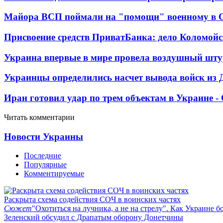
Майора ВСП поймали на "помощи" военному в
Присвоение средств ПриватБанка: дело Коломойс
Украина впервые в мире провела воздушный шту
Украинцы определились насчет вывода войск из 
Иран готовил удар по трем объектам в Украине 
Читать комментарии
Новости Украины
Последние
Популярные
Комментируемые
Раскрыта схема содействия СОЧ в воинских частях
Сюжет
"Охотиться на лучника, а не на стрелу". Как Украине б
Зеленский обсудил с Драпатым оборону Донетчины