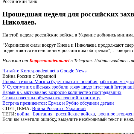
Российский танк
Прошедшая неделя для российских захв
Николаев.
На этой неделе российские войска в Украине добились минимал
"Украинские силы вокруг Киева и Николаева продолжают сдер
подвергаются интенсивным российским обстрелам", - говоритс
Новости от
Корреспондент.net
в Telegram. Подписывайтесь н
Читайте Korrespondent.net в Google News
Война России с Украиной
Провал сезона: Москва будет платить пособия работникам тур
У Сухопутних військах зробили заяву щодо інтеграції Інтернац
Взрыв в Сыктывкаре: возросло количество пострадавших
Стали известны объемы отключений в пятницу
Встреча президентов: Ермак и Рубио обсудили детали
СПЕЦТЕМА:
Война России с Украиной
ТЕГИ:
война
,
Британия
,
российские войска
,
военное вторжен
Если вы заметили ошибку, выделите необходимый текст и нажми