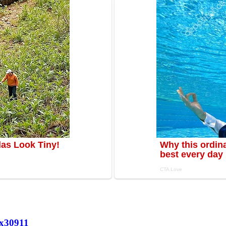
х
30911