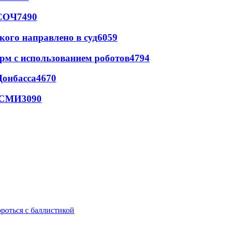
 СОЧ
7490
кого направлено в суд
6059
рм с использованием роботов
4794
Донбасса
4670
- СМИ
3090
ороться с баллистикой