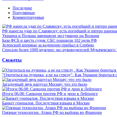
Последние
Популярные
Комментируемые
РФ нанесла удар по Славянску: есть погибший и пятеро ранен
Украина и Польша завершили эксгумации на Волыни
База ФСБ и шесть судов: СБС поразили 102 цели РФ
Зеленский впервые за каденцию прибыл в Сербию
Списали более 1000 мужчин: экс-руководителей Мукачевского
Сюжеты
"Охотиться на лучника, а не на стрелу". Как Украине бороться 
Загадочный звук напугал Москву: что это было
Итоги 06.08: Санкции против РФ и дрон в Лейпциге
Банкет генералов. Последствия взрыва в Москве
Грязные технологии. Атаки РФ на выборы во Франции