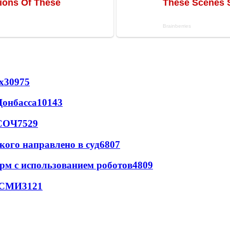
х
30975
Донбасса
10143
 СОЧ
7529
кого направлено в суд
6807
рм с использованием роботов
4809
- СМИ
3121