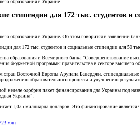
его образования в Украине
е стипендии для 172 тыс. студентов и с
го образования в Украине. Об этом говорится в заявлении банк
ендии для 172 тыс. студентов и социальные стипендии для 50 тыс
тва образования и Всемирного банка "Совершенствование высше
ения бюджетной программы правительства в секторе высшего обр
ам стран Восточной Европы Арупапа Банерджи, стипендиальные
 продолжению образовательного процесса и улучшению результат
ой неделе одобрил пакет финансирования для Украины под наз
одная Украина".
игает 1,025 миллиарда долларов. Это финансирование является
723 млн