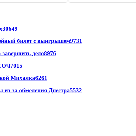
х
30649
рейный билет с выигрышем
9731
а завершить дело
8976
 СОЧ
7015
цкой Михалка
6261
ы из-за обмеления Днестра
5532