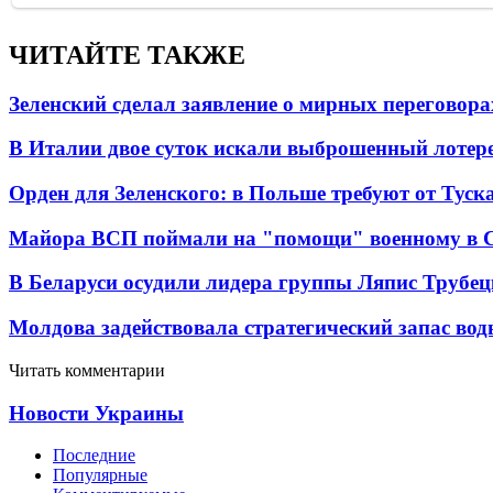
ЧИТАЙТЕ ТАКЖЕ
Зеленский сделал заявление о мирных переговора
В Италии двое суток искали выброшенный лоте
Орден для Зеленского: в Польше требуют от Туск
Майора ВСП поймали на "помощи" военному в
В Беларуси осудили лидера группы Ляпис Трубе
Молдова задействовала стратегический запас вод
Читать комментарии
Новости Украины
Последние
Популярные