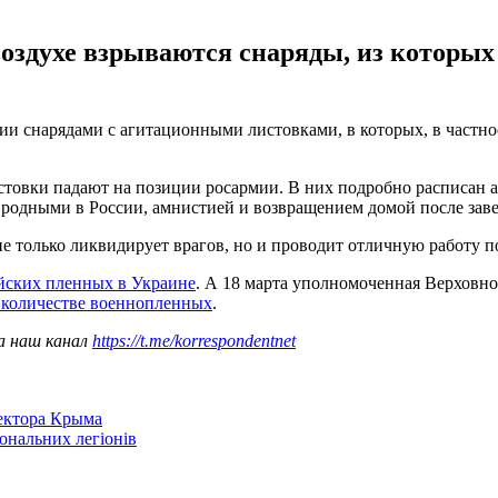
оздухе взрываются снаряды, из которых 
снарядами с агитационными листовками, в которых, в частности
стовки падают на позиции росармии. В них подробно расписан а
одными в России, амнистией и возвращением домой после завер
е только ликвидирует врагов, но и проводит отличную работу п
йских пленных в Украине
. А 18 марта уполномоченная Верховн
о количестве военнопленных
.
а наш канал
https://t.me/korrespondentnet
сектора Крыма
іональних легіонів