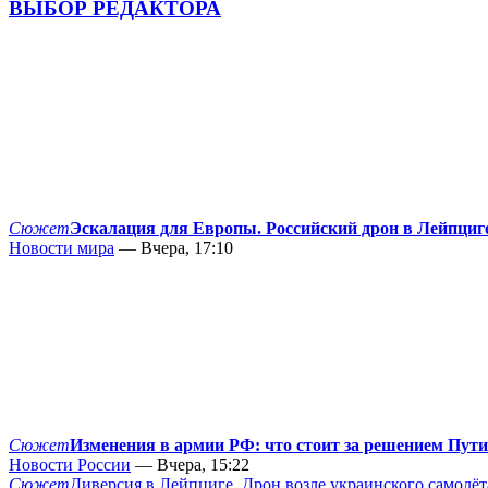
ВЫБОР РЕДАКТОРА
Сюжет
Эскалация для Европы. Российский дрон в Лейпциг
Новости мира
— Вчера, 17:10
Сюжет
Изменения в армии РФ: что стоит за решением Пут
Новости России
— Вчера, 15:22
Сюжет
Диверсия в Лейпциге. Дрон возле украинского самолёт