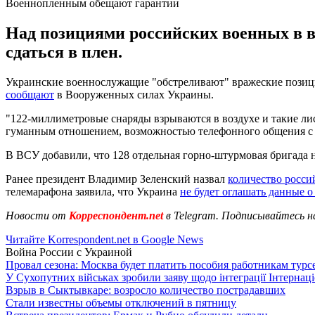
Военнопленным обещают гарантии
Над позициями российских военных в в
сдаться в плен.
Украинские военнослужащие "обстреливают" вражеские позиции 
сообщают
в Вооруженных силах Украины.
"122-миллиметровые снаряды взрываются в воздухе и такие ли
гуманным отношением, возможностью телефонного общения с р
В ВСУ добавили, что 128 отдельная горно-штурмовая бригада н
Ранее президент Владимир Зеленский назвал
количество росси
телемарафона заявила, что Украина
не будет оглашать данные 
Новости от
Корреспондент.net
в Telegram. Подписывайтесь н
Читайте Korrespondent.net в Google News
Война России с Украиной
Провал сезона: Москва будет платить пособия работникам тур
У Сухопутних військах зробили заяву щодо інтеграції Інтернац
Взрыв в Сыктывкаре: возросло количество пострадавших
Стали известны объемы отключений в пятницу