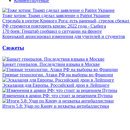
Комментируемые
Тоже хотим: Трамп сделал заявление о Patriot Украине
Стрельба в центре Кривого Рога: есть раненый, стрелок сбежа
РФ стремится повторить кризис 2022 года - Сыбига
170 боев: Генштаб сообщил о ситуации на фронте
Корецький анонсировал изменения для учителей и студентов
Сюжеты
Банкет генералов. Последствия взрыва в Москве
Грязные технологии. Атаки РФ на выборы во Франции
Эскалация для Европы. Российский дрон в Лейпциге
Изменения в армии РФ: что стоит за решением Путина
Итоги 5.8: Удар по Киеву и нехватка антибаллистики