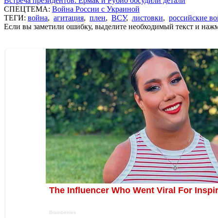
Встреча президентов: Ермак и Рубио обсудили детали
СПЕЦТЕМА:
Война России с Украиной
ТЕГИ:
война
,
агитация
,
плен
,
ВСУ
,
листовки
,
российские во
Если вы заметили ошибку, выделите необходимый текст и нажми