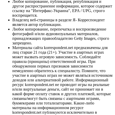
Любое копирование, публикация, републикация и
другое распространение информации, которое содержит
ссылку на "Интерфакс-Украина", EPA / UPG, строго
воспрещается.
Владелец веб-страницы в разделе Я- Корреспондент
является автор публикации.
Любое копирование, перепечатка и воспроизведение
фотографий и/или аудиовизуальных материалов,
принадлежащих правообладателю Getty Images, строго
запрещено.
Материалы сайта korrespondent.net предназначены для
лиц старше 21 года (21+). Участие в азартных играх
может вызвать игровую зависимость. Соблюдайте
правила (принципы) ответственной игры. При
обнаружении первых признаков зависимости
немедленно обратитесь к специалисту. Помните, что
участие в азартных играх не может являться источником
доходов или альтернативой работе. Информационный
ресурс korrespondent.net не проводит игры на реальные
и/или виртуальные деньги, сайт не принимает ни в
какой форме оплату ставок и других платежей, которые
связаны/могут быть связаны с азартными играми,
букмекерами или тотализаторами. Какие-либо
материалы на информационном ресурсе
korrespondent.net публикуются исключительно в