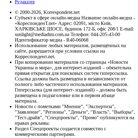
Редакция
© 2000-2026, Korrespondent.net
Субъект в сфере онлайн-медиа Название онлайн-медиа -
«КореспонденТ.net» Адрес: 02091, місто Київ,
ХАРКІВСЬКЕ ШОСЕ, будинок 172-Б, офіс 208/1 E-mail:
sunlight@mediadim.com.ua
Телефон: 044-205-43-00
Идентификатор медиа - R40-06068
Использование любых материалов, размещённых на
сайте, разрешается при условии ссылки на
Корреспондент.net.
При копировании материалов со страницы «Новости
Украины и мира», для интернет-изданий – обязательна
прямая открытая для поисковых систем гиперссылка.
Ссылка должна быть размещена в независимости от
полного либо частичного использования материалов.
Гиперссылка (для интернет- изданий) – должна быть
размещена в подзаголовке или в первом абзаце
материала.
Новости с пометками "Мнение", "Экспертиза",
"Заявление", "Регионы", "Деньги", "Власть", "Выборы",
"Тест-драйв", "Спецпроекты", "Промо" публикуются на
правах рекламы.
Раздел Спецпроекты создается совместно с
коммерческими партнерами.