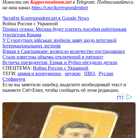
Новости от
Корреспондент.net
в Telegram. Подписывайтесь
на наш канал
https://t.me/korrespondentnet
Читайте Korrespondent.net в Google News
Война России с Украиной
Провал сезона: Москва будет платить пособия работникам
турсектора Крыма
У Сухопутних військах зробили заяву щодо інтеграції
Інтернаціональних легіонів
Взрыв в Сыктывкаре: возросло количество пострадавших
Стали известны объемы отключений в пятницу
Встреча президентов: Ермак и Рубио обсудили детали
СПЕЦТЕМА:
Война России с Украиной
ТЕГИ:
армия и вооружение
,
оружие
,
ПВО
,
Руслан
Стефанчук
Если вы заметили ошибку, выделите необходимый текст и
нажмите Ctrl+Enter, чтобы сообщить об этом редакции.