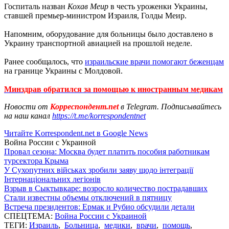
Госпиталь назван
Кохав Меир
в честь уроженки Украины,
ставшей премьер-министром Израиля, Голды Меир.
Напомним, оборудование для больницы было доставлено в
Украину транспортной авиацией на прошлой неделе.
Ранее сообщалось, что
израильские врачи помогают беженцам
на границе Украины с Молдовой.
Минздрав обратился за помощью к иностранным медикам
Новости от
Корреспондент.net
в Telegram. Подписывайтесь
на наш канал
https://t.me/korrespondentnet
Читайте Korrespondent.net в Google News
Война России с Украиной
Провал сезона: Москва будет платить пособия работникам
турсектора Крыма
У Сухопутних військах зробили заяву щодо інтеграції
Інтернаціональних легіонів
Взрыв в Сыктывкаре: возросло количество пострадавших
Стали известны объемы отключений в пятницу
Встреча президентов: Ермак и Рубио обсудили детали
СПЕЦТЕМА:
Война России с Украиной
ТЕГИ:
Израиль
,
Больница
,
медики
,
врачи
,
помощь
,