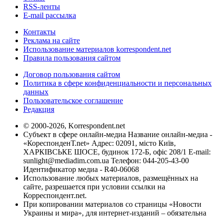
RSS-ленты
E-mail рассылка
Контакты
Реклама на сайте
Использование материалов korrespondent.net
Правила пользования сайтом
Договор пользования сайтом
Политика в сфере конфиденциальности и персональных
данных
Пользовательское соглашение
Редакция
© 2000-2026, Korrespondent.net
Субъект в сфере онлайн-медиа Название онлайн-медиа -
«КореспонденТ.net» Адрес: 02091, місто Київ,
ХАРКІВСЬКЕ ШОСЕ, будинок 172-Б, офіс 208/1 E-mail:
sunlight@mediadim.com.ua
Телефон: 044-205-43-00
Идентификатор медиа - R40-06068
Использование любых материалов, размещённых на
сайте, разрешается при условии ссылки на
Корреспондент.net.
При копировании материалов со страницы «Новости
Украины и мира», для интернет-изданий – обязательна