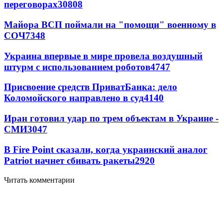
переговорах
30808
Майора ВСП поймали на "помощи" военному в
СОЧ
7348
Украина впервые в мире провела воздушный
штурм с использованием роботов
4747
Присвоение средств ПриватБанка: дело
Коломойского направлено в суд
4140
Иран готовил удар по трем объектам в Украине -
СМИ
3047
В Fire Point сказали, когда украинский аналог
Patriot начнет сбивать ракеты
2920
Читать комментарии