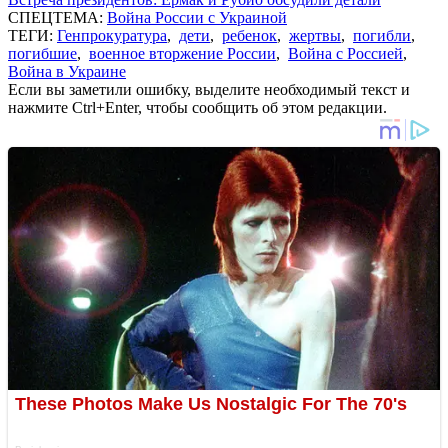
СПЕЦТЕМА:
Война России с Украиной
ТЕГИ:
Генпрокуратура
,
дети
,
ребенок
,
жертвы
,
погибли
,
погибшие
,
военное вторжение России
,
Война с Россией
,
Война в Украине
Если вы заметили ошибку, выделите необходимый текст и
нажмите Ctrl+Enter, чтобы сообщить об этом редакции.