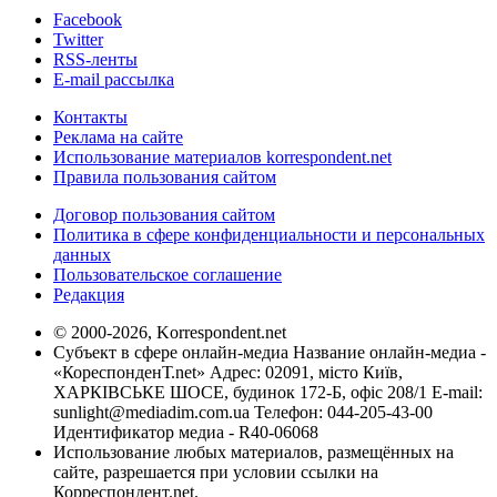
Facebook
Twitter
RSS-ленты
E-mail рассылка
Контакты
Реклама на сайте
Использование материалов korrespondent.net
Правила пользования сайтом
Договор пользования сайтом
Политика в сфере конфиденциальности и персональных
данных
Пользовательское соглашение
Редакция
© 2000-2026, Korrespondent.net
Субъект в сфере онлайн-медиа Название онлайн-медиа -
«КореспонденТ.net» Адрес: 02091, місто Київ,
ХАРКІВСЬКЕ ШОСЕ, будинок 172-Б, офіс 208/1 E-mail:
sunlight@mediadim.com.ua
Телефон: 044-205-43-00
Идентификатор медиа - R40-06068
Использование любых материалов, размещённых на
сайте, разрешается при условии ссылки на
Корреспондент.net.