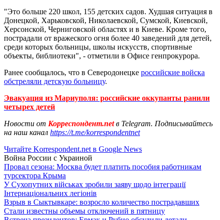
"Это больше 220 школ, 155 детских садов. Худшая ситуация в
Донецкой, Харьковской, Николаевской, Сумской, Киевской,
Херсонской, Черниговской областях и в Киеве. Кроме того,
пострадали от вражеского огня более 40 заведений для детей,
среди которых больницы, школы искусств, спортивные
объекты, библиотеки", - отметили в Офисе генпрокурора.
Ранее сообщалось, что в Северодонецке
российские войска
обстреляли детскую больницу
.
Эвакуация из Мариуполя: российские оккупанты ранили
четырех детей
Новости от
Корреспондент.net
в Telegram. Подписывайтесь
на наш канал
https://t.me/korrespondentnet
Читайте Korrespondent.net в Google News
Война России с Украиной
Провал сезона: Москва будет платить пособия работникам
турсектора Крыма
У Сухопутних військах зробили заяву щодо інтеграції
Інтернаціональних легіонів
Взрыв в Сыктывкаре: возросло количество пострадавших
Стали известны объемы отключений в пятницу
Встреча президентов: Ермак и Рубио обсудили детали