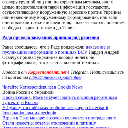
сговору группой лиц или по корыстным мотивам, или с
целью предоставления такой информации государству,
осуществляющему вооруженную агрессию против Украины
или незаконному вооруженному формированию, или если
они повлекли тяжкие последствия, – наказываются лишением
свободы на срок от восьми до 12 лет.
Рада провела заседание: приняла ряд решений
Ранее сообщалось, что в Раде поддержали
наказание за
публикацию информации о позициях ВСУ
. Нардеп Андрей
Осадчук призвал украинцев вообще ничего не
фотографировать, что касается военной техники.
Новости от
Корреспондент.net
в Telegram. Подписывайтесь
на наш канал
https://t.me/korrespondentnet
Читайте Korrespondent.net в Google News
Война России с Украиной
Провал сезона: Москва будет платить пособия работникам
турсектора Крыма
У Сухопутних військах зробили заяву щодо інтеграції
Інтернаціональних легіонів
Взрыв в Сыктывкаре: возросло количество пострадавших
Стали известны объемы отключений в пятницу