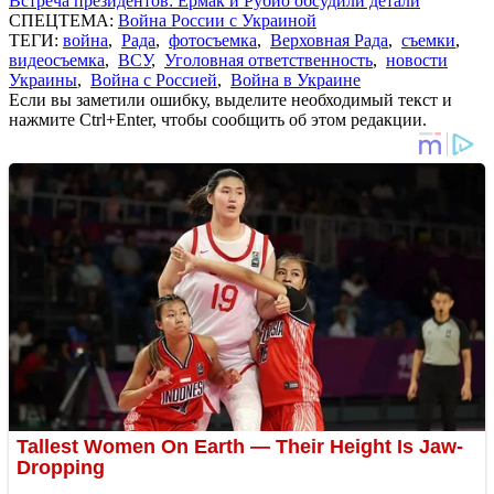
Встреча президентов: Ермак и Рубио обсудили детали
СПЕЦТЕМА:
Война России с Украиной
ТЕГИ:
война
,
Рада
,
фотосъемка
,
Верховная Рада
,
съемки
,
видеосъемка
,
ВСУ
,
Уголовная ответственность
,
новости
Украины
,
Война с Россией
,
Война в Украине
Если вы заметили ошибку, выделите необходимый текст и
нажмите Ctrl+Enter, чтобы сообщить об этом редакции.