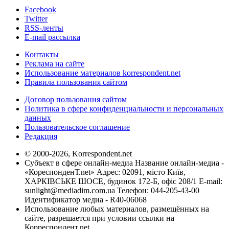
Facebook
Twitter
RSS-ленты
E-mail рассылка
Контакты
Реклама на сайте
Использование материалов korrespondent.net
Правила пользования сайтом
Договор пользования сайтом
Политика в сфере конфиденциальности и персональных
данных
Пользовательское соглашение
Редакция
© 2000-2026, Korrespondent.net
Субъект в сфере онлайн-медиа Название онлайн-медиа -
«КореспонденТ.net» Адрес: 02091, місто Київ,
ХАРКІВСЬКЕ ШОСЕ, будинок 172-Б, офіс 208/1 E-mail:
sunlight@mediadim.com.ua
Телефон: 044-205-43-00
Идентификатор медиа - R40-06068
Использование любых материалов, размещённых на
сайте, разрешается при условии ссылки на
Корреспондент.net.