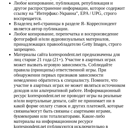
Любое копирование, публикация, републикация и
другое распространение информации, которое содержит
ссылку на "Интерфакс-Украина", EPA / UPG, строго
воспрещается.
Владелец веб-страницы в разделе Я- Корреспондент
является автор публикации.
Любое копирование, перепечатка и воспроизведение
фотографий и/или аудиовизуальных материалов,
принадлежащих правообладателю Getty Images, строго
запрещено.
Материалы сайта korrespondent.net предназначены для
лиц старше 21 года (21+). Участие в азартных играх
может вызвать игровую зависимость. Соблюдайте
правила (принципы) ответственной игры. При
обнаружении первых признаков зависимости
немедленно обратитесь к специалисту. Помните, что
участие в азартных играх не может являться источником
доходов или альтернативой работе. Информационный
ресурс korrespondent.net не проводит игры на реальные
и/или виртуальные деньги, сайт не принимает ни в
какой форме оплату ставок и других платежей, которые
связаны/могут быть связаны с азартными играми,
букмекерами или тотализаторами. Какие-либо
материалы на информационном ресурсе
korrespondent.net публикуются исключительно в