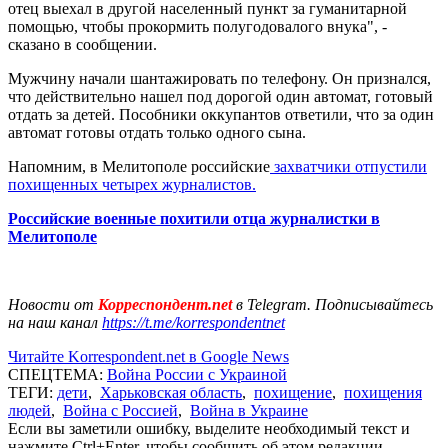
отец выехал в другой населенный пункт за гуманитарной
помощью, чтобы прокормить полугодовалого внука", -
сказано в сообщении.
Мужчину начали шантажировать по телефону. Он признался,
что действительно нашел под дорогой один автомат, готовый
отдать за детей. Пособники оккупантов ответили, что за один
автомат готовы отдать только одного сына.
Напомним, в Мелитополе российские
захватчики отпустили
похищенных четырех журналистов.
Российские военные похитили отца журналистки в
Мелитополе
Новости от
Корреспондент.net
в Telegram. Подписывайтесь
на наш канал
https://t.me/korrespondentnet
Читайте Korrespondent.net в Google News
СПЕЦТЕМА:
Война России с Украиной
ТЕГИ:
дети
,
Харьковская область
,
похищение
,
похищения
людей
,
Война с Россией
,
Война в Украине
Если вы заметили ошибку, выделите необходимый текст и
нажмите Ctrl+Enter, чтобы сообщить об этом редакции.