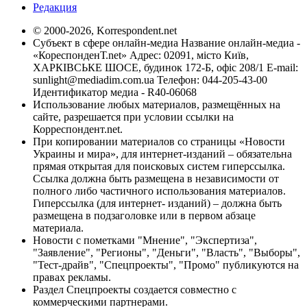
Редакция
© 2000-2026, Korrespondent.net
Субъект в сфере онлайн-медиа Название онлайн-медиа -
«КореспонденТ.net» Адрес: 02091, місто Київ,
ХАРКІВСЬКЕ ШОСЕ, будинок 172-Б, офіс 208/1 E-mail:
sunlight@mediadim.com.ua
Телефон: 044-205-43-00
Идентификатор медиа - R40-06068
Использование любых материалов, размещённых на
сайте, разрешается при условии ссылки на
Корреспондент.net.
При копировании материалов со страницы «Новости
Украины и мира», для интернет-изданий – обязательна
прямая открытая для поисковых систем гиперссылка.
Ссылка должна быть размещена в независимости от
полного либо частичного использования материалов.
Гиперссылка (для интернет- изданий) – должна быть
размещена в подзаголовке или в первом абзаце
материала.
Новости с пометками "Мнение", "Экспертиза",
"Заявление", "Регионы", "Деньги", "Власть", "Выборы",
"Тест-драйв", "Спецпроекты", "Промо" публикуются на
правах рекламы.
Раздел Спецпроекты создается совместно с
коммерческими партнерами.