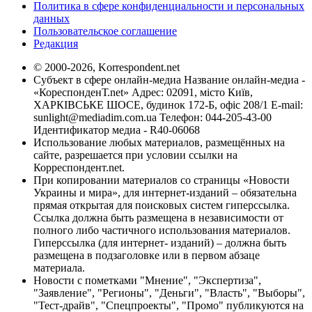
Политика в сфере конфиденциальности и персональных
данных
Пользовательское соглашение
Редакция
© 2000-2026, Korrespondent.net
Субъект в сфере онлайн-медиа Название онлайн-медиа -
«КореспонденТ.net» Адрес: 02091, місто Київ,
ХАРКІВСЬКЕ ШОСЕ, будинок 172-Б, офіс 208/1 E-mail:
sunlight@mediadim.com.ua
Телефон: 044-205-43-00
Идентификатор медиа - R40-06068
Использование любых материалов, размещённых на
сайте, разрешается при условии ссылки на
Корреспондент.net.
При копировании материалов со страницы «Новости
Украины и мира», для интернет-изданий – обязательна
прямая открытая для поисковых систем гиперссылка.
Ссылка должна быть размещена в независимости от
полного либо частичного использования материалов.
Гиперссылка (для интернет- изданий) – должна быть
размещена в подзаголовке или в первом абзаце
материала.
Новости с пометками "Мнение", "Экспертиза",
"Заявление", "Регионы", "Деньги", "Власть", "Выборы",
"Тест-драйв", "Спецпроекты", "Промо" публикуются на