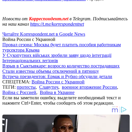
Новости от
Корреспондент.net
в Telegram. Подписывайтесь
на наш канал
https://t.me/korrespondentnet
Читайте Korrespondent.net в Google News
Война России с Украиной
Провал сезона: Москва будет платить пособия работникам
турсектора Крыма
У Сухопутних військах зробили заяву щодо інтеграції
Інтернаціональних легіонів
Взрыв в Сыктывкаре: возросло количество пострадавших
Стали известны объемы отключений в пятницу
Встреча президентов: Ермак и Рубио обсудили детали
СПЕЦТЕМА:
Война России с Украиной
ТЕГИ:
протесты
,
Славутич
,
военное вторжение России
,
Война с Россией
,
Война в Украине
Если вы заметили ошибку, выделите необходимый текст и
нажмите Ctrl+Enter, чтобы сообщить об этом редакции.