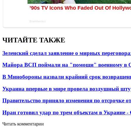
ЧИТАЙТЕ ТАКЖЕ
Зеленский сделал заявление о мирных переговора
Майора ВСП поймали на "помощи" военному в
В Минобороны назвали крайний срок возвращен
Украина впервые в мире провела воздушный шту
Правительство приняло изменения по отсрочке о
Иран готовил удар по трем объектам в Украине 
Читать комментарии