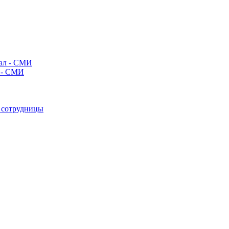
л - СМИ
е сотрудницы