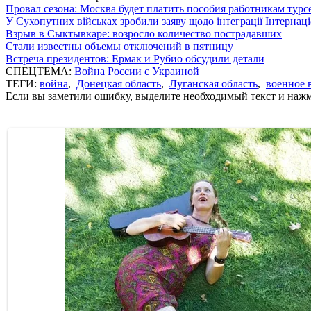
Провал сезона: Москва будет платить пособия работникам тур
У Сухопутних військах зробили заяву щодо інтеграції Інтернац
Взрыв в Сыктывкаре: возросло количество пострадавших
Стали известны объемы отключений в пятницу
Встреча президентов: Ермак и Рубио обсудили детали
СПЕЦТЕМА:
Война России с Украиной
ТЕГИ:
война
,
Донецкая область
,
Луганская область
,
военное 
Если вы заметили ошибку, выделите необходимый текст и нажми