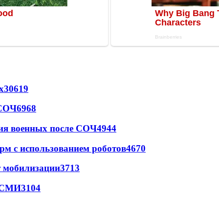
х
30619
 СОЧ
6968
ия военных после СОЧ
4944
рм с использованием роботов
4670
т мобилизации
3713
- СМИ
3104