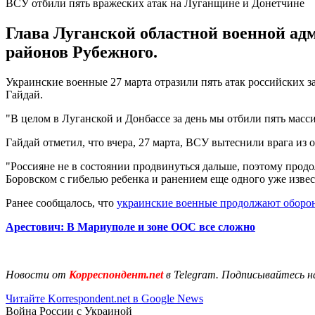
ВСУ отбили пять вражеских атак на Луганщине и Донетчине
Глава Луганской областной военной ад
районов Рубежного.
Украинские военные 27 марта отразили пять атак российских з
Гайдай.
"В целом в Луганской и Донбассе за день мы отбили пять мас
Гайдай отметил, что вчера, 27 марта, ВСУ вытеснили врага из 
"Россияне не в состоянии продвинуться дальше, поэтому прод
Боровском с гибелью ребенка и ранением еще одного уже извес
Ранее сообщалось, что
украинские военные продолжают обор
Арестович: В Мариуполе и зоне ООС все сложно
Новости от
Корреспондент.net
в Telegram. Подписывайтесь н
Читайте Korrespondent.net в Google News
Война России с Украиной