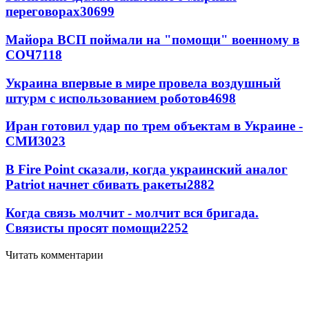
переговорах
30699
Майора ВСП поймали на "помощи" военному в
СОЧ
7118
Украина впервые в мире провела воздушный
штурм с использованием роботов
4698
Иран готовил удар по трем объектам в Украине -
СМИ
3023
В Fire Point сказали, когда украинский аналог
Patriot начнет сбивать ракеты
2882
Когда связь молчит - молчит вся бригада.
Связисты просят помощи
2252
Читать комментарии