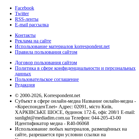
Facebook
Twitter
RSS-ленты
E-mail рассылка
Контакты
Реклама на сайте
Использование материалов korrespondent.net
Правила пользования сайтом
Договор пользования сайтом
Политика в сфере конфиденциальности и персональных
данных
Пользовательское соглашение
Редакция
© 2000-2026, Korrespondent.net
Субъект в сфере онлайн-медиа Название онлайн-медиа -
«КореспонденТ.net» Адрес: 02091, місто Київ,
ХАРКІВСЬКЕ ШОСЕ, будинок 172-Б, офіс 208/1 E-mail:
sunlight@mediadim.com.ua
Телефон: 044-205-43-00
Идентификатор медиа - R40-06068
Использование любых материалов, размещённых на
сайте, разрешается при условии ссылки на