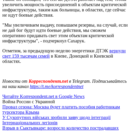
увеличить мощность присоединений к объектам критической
инфраструктуры, таким как больницы, в областях, где сейчас
не идут боевые действия.
"Мы увеличиваем выдачу, повышаем резервы, на случай, если
не дай бог будут идти боевые действия, мы сможем
оперативно придавать свет этим объектам критической
инфраструктуры", - подчеркнул Сахарук.
Отметим, за предыдущую неделю энергетики ДТЭК
вернули
свет 159 тысячам семей
в Киеве, Донецкой и Киевской
областях.
Новости от
Корреспондент.net
в Telegram. Подписывайтесь
на наш канал
https://t.me/korrespondentnet
Читайте Korrespondent.net в Google News
Война России с Украиной
Провал сезона: Москва будет платить пособия работникам
турсектора Крыма
У Сухопутних військах зробили заяву щодо інтеграції
Інтернаціональних легіонів
Взрыв в Сыктывкаре: возросло количество пострадавших