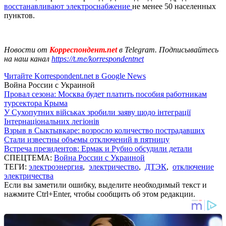
восстанавливают электроснабжение
не менее 50 населенных
пунктов.
Новости от
Корреспондент.net
в Telegram. Подписывайтесь
на наш канал
https://t.me/korrespondentnet
Читайте Korrespondent.net в Google News
Война России с Украиной
Провал сезона: Москва будет платить пособия работникам
турсектора Крыма
У Сухопутних військах зробили заяву щодо інтеграції
Інтернаціональних легіонів
Взрыв в Сыктывкаре: возросло количество пострадавших
Стали известны объемы отключений в пятницу
Встреча президентов: Ермак и Рубио обсудили детали
СПЕЦТЕМА:
Война России с Украиной
ТЕГИ:
электроэнергия
,
электричество
,
ДТЭК
,
отключение
электричества
Если вы заметили ошибку, выделите необходимый текст и
нажмите Ctrl+Enter, чтобы сообщить об этом редакции.