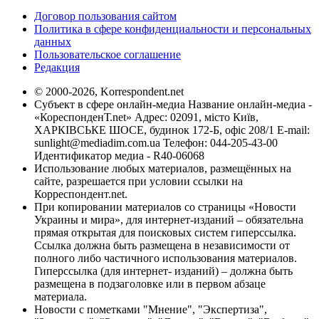
Договор пользования сайтом
Политика в сфере конфиденциальности и персональных
данных
Пользовательское соглашение
Редакция
© 2000-2026, Korrespondent.net
Субъект в сфере онлайн-медиа Название онлайн-медиа -
«КореспонденТ.net» Адрес: 02091, місто Київ,
ХАРКІВСЬКЕ ШОСЕ, будинок 172-Б, офіс 208/1 E-mail:
sunlight@mediadim.com.ua
Телефон: 044-205-43-00
Идентификатор медиа - R40-06068
Использование любых материалов, размещённых на
сайте, разрешается при условии ссылки на
Корреспондент.net.
При копировании материалов со страницы «Новости
Украины и мира», для интернет-изданий – обязательна
прямая открытая для поисковых систем гиперссылка.
Ссылка должна быть размещена в независимости от
полного либо частичного использования материалов.
Гиперссылка (для интернет- изданий) – должна быть
размещена в подзаголовке или в первом абзаце
материала.
Новости с пометками "Мнение", "Экспертиза",