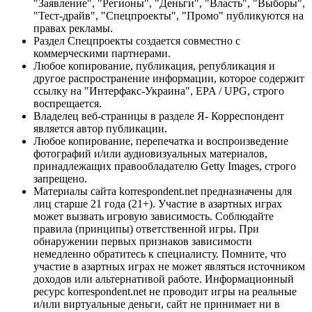
"Заявление", "Регионы", "Деньги", "Власть", "Выборы",
"Тест-драйв", "Спецпроекты", "Промо" публикуются на
правах рекламы.
Раздел Спецпроекты создается совместно с
коммерческими партнерами.
Любое копирование, публикация, републикация и
другое распространение информации, которое содержит
ссылку на "Интерфакс-Украина", EPA / UPG, строго
воспрещается.
Владелец веб-страницы в разделе Я- Корреспондент
является автор публикации.
Любое копирование, перепечатка и воспроизведение
фотографий и/или аудиовизуальных материалов,
принадлежащих правообладателю Getty Images, строго
запрещено.
Материалы сайта korrespondent.net предназначены для
лиц старше 21 года (21+). Участие в азартных играх
может вызвать игровую зависимость. Соблюдайте
правила (принципы) ответственной игры. При
обнаружении первых признаков зависимости
немедленно обратитесь к специалисту. Помните, что
участие в азартных играх не может являться источником
доходов или альтернативой работе. Информационный
ресурс korrespondent.net не проводит игры на реальные
и/или виртуальные деньги, сайт не принимает ни в