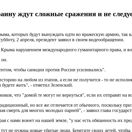
аину ждут сложные сражения и не следуе
ма, которых будут вынуждать идти во вражескую армию, так как
убботу, 2 апреля, президент заявил в своем видеообращении.
й Крыма нарушением международного гуманитарного права, и в
 он.
ментом, чтобы санкции против России усиливались".
сторию на любом из этапов, а если не получится - то не исполн
удете жить", - отметил Зеленский.
ков, что "домой те могут не вернуться", если их отправят на в
радиционный, но все же отличается от обычного, поскольку при
ая смерть для многих молодых парней", - заявил глава государст
ая с нами воюет на нашей земле, "у нас есть обязанность их пре
тут не нужны новые убитые люди. Берегите своих детей, чтобы о