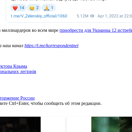
 миллиардеров во всем мире
приобрести для Украины 12 истреб
а наш канал
https://t.me/korrespondentnet
сектора Крыма
іональних легіонів
вторжение России
те Ctrl+Enter, чтобы сообщить об этом редакции.