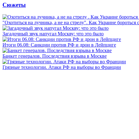
Сюжеты
"Охотиться на лучника, а не на стрелу". Как Украине бороться 
Загадочный звук напугал Москву: что это было
Итоги 06.08: Санкции против РФ и дрон в Лейпциге
Банкет генералов. Последствия взрыва в Москве
Грязные технологии. Атаки РФ на выборы во Франции