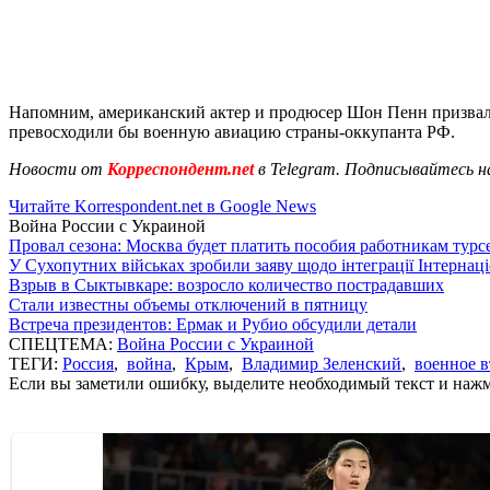
Напомним, американский актер и продюсер Шон Пенн призвал
превосходили бы военную авиацию страны-оккупанта РФ.
Новости от
Корреспондент.net
в Telegram. Подписывайтесь н
Читайте Korrespondent.net в Google News
Война России с Украиной
Провал сезона: Москва будет платить пособия работникам тур
У Сухопутних військах зробили заяву щодо інтеграції Інтернац
Взрыв в Сыктывкаре: возросло количество пострадавших
Стали известны объемы отключений в пятницу
Встреча президентов: Ермак и Рубио обсудили детали
СПЕЦТЕМА:
Война России с Украиной
ТЕГИ:
Россия
,
война
,
Крым
,
Владимир Зеленский
,
военное 
Если вы заметили ошибку, выделите необходимый текст и нажми