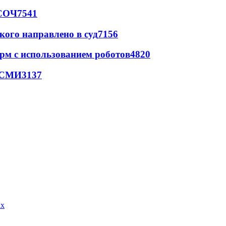
 СОЧ
7541
кого направлено в суд
7156
рм с использованием роботов
4820
- СМИ
3137
ых