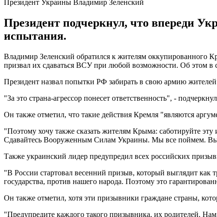
Президент Украины Владимир Зеленский
Президент подчеркнул, что впереди Укр
испытания.
Владимир Зеленский обратился к жителям оккупированного Кры
призвал их сдаваться ВСУ при любой возможности. Об этом в с
Президент назвал попытки РФ забирать в свою армию жителе
"За это страна-агрессор понесет ответственность", - подчеркнул
Он также отметил, что такие действия Кремля "являются аргу
"Поэтому хочу также сказать жителям Крыма: саботируйте эту и
Сдавайтесь Вооруженным Силам Украины. Мы все поймем. Вы б
Также украинский лидер предупредил всех российских призывни
"В России стартовал весенний призыв, который выглядит как т
государства, против нашего народа. Поэтому это гарантированн
Он также отметил, хотя эти призывники граждане страны, котор
"Предупредите каждого такого призывника, их родителей. Нам 