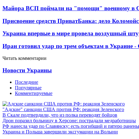
Майора ВСП поймали на "помощи" военному в
Присвоение средств ПриватБанка: дело Коломойс
Украина впервые в мире провела воздушный шту
Иран готовил удар по трем объектам в Украине 
Читать комментарии
Новости Украины
Последние
Популярные
Комментируемые
"Адские" санкции США против РФ: реакция Зеленского
В Скале подтвердили, что из полка переводят бойцов
Дрон поразил больницу в Херсоне: пострадали медработницы
РФ нанесла удар по Славянску: есть погибший и пятеро ранен
Украина и Польша завершили эксгумации на Волыни