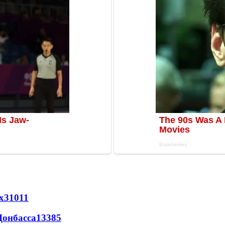
х
31011
Донбасса
13385