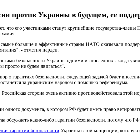
сии против Украины в будущем, ее подд
ет, что его участниками станут крупнейшие государства-члены Н
ахамия.
 самые большие и эффективные страны НАТО оказывали поддержку
тания", - отметил нардеп.
тами безопасности Украины одними из последних - когда увидят
ы просто не будем двигаться".
оговор о гарантиях безопасности, следующей задачей будет внес
а останется за украинским народом с помощью референдума.
. Российская сторона очень активно противодействовала этой нор
ни одного документа, в котором РФ будет иметь право ветироват
да обсуждать какие-либо гарантии безопасности, потому что РФ 
ния гарантии безопасности
Украины в той концепции, которую о