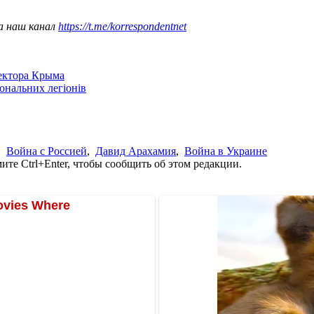
а наш канал
https://t.me/korrespondentnet
сектора Крыма
іональних легіонів
,
Война с Россией
,
Давид Арахамия
,
Война в Украине
те Ctrl+Enter, чтобы сообщить об этом редакции.