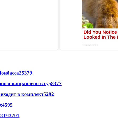
Донбасса
25379
кого направлено в суд
8377
 входит в комплект
5292
х
4595
 СОЧ
3701