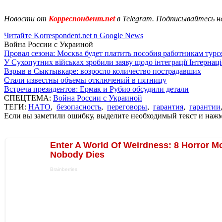
Новости от
Корреспондент.net
в Telegram. Подписывайтесь н
Читайте Korrespondent.net в Google News
Война России с Украиной
Провал сезона: Москва будет платить пособия работникам тур
У Сухопутних військах зробили заяву щодо інтеграції Інтернац
Взрыв в Сыктывкаре: возросло количество пострадавших
Стали известны объемы отключений в пятницу
Встреча президентов: Ермак и Рубио обсудили детали
СПЕЦТЕМА:
Война России с Украиной
ТЕГИ:
НАТО
,
безопасность
,
переговоры
,
гарантия
,
гарантии
Если вы заметили ошибку, выделите необходимый текст и нажми