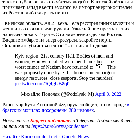
также опубликовал фото убитых людей в Киевской области и
призывает Запад ввести эмбарго на импорт энергоносителей
из России, либо закрыть порты.
"Киевская область. Ад 21 века. Тела расстрелянных мужчин и
женщин со связанными руками. Ужаснейшие преступления
нацизма снова в Европе. Это намеренно сделала Россия.
Введите эмбарго на энергоресурсы, закройте порты.
Остановите убийства сейчас!" - написал Подоляк.
Kyiv region. 21st century Hell. Bodies of men and
women, who were killed with their hands tied. The
worst crimes of Nazism have returned to 🇪🇺. This
was purposely done by 🇷🇺. Impose an embargo on
energy resources, close seaports. Stop the murders!
pic.twitter.com/5QIgUB8qfr
— Михайло Подоляк (@Podolyak_M)
April 3, 2022
Ранее мэр Бучи Анатолий Федорук сообщил, что в городе
в
братских могилах похоронены 280 человек
.
Новости от
Корреспондент.net
в Telegram. Подписывайтесь
на наш канал
https://t.me/korrespondentnet
Читайте Korrespondent.net в Google News