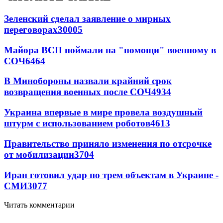
Зеленский сделал заявление о мирных
переговорах
30005
Майора ВСП поймали на "помощи" военному в
СОЧ
6464
В Минобороны назвали крайний срок
возвращения военных после СОЧ
4934
Украина впервые в мире провела воздушный
штурм с использованием роботов
4613
Правительство приняло изменения по отсрочке
от мобилизации
3704
Иран готовил удар по трем объектам в Украине -
СМИ
3077
Читать комментарии