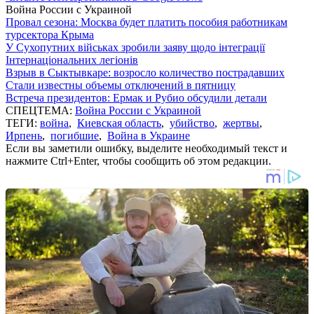
Война России с Украиной
Провал сезона: Москва будет платить пособия работникам
турсектора Крыма
У Сухопутних військах зробили заяву щодо інтеграції
Інтернаціональних легіонів
Взрыв в Сыктывкаре: возросло количество пострадавших
Стали известны объемы отключений в пятницу
Встреча президентов: Ермак и Рубио обсудили детали
СПЕЦТЕМА:
Война России с Украиной
ТЕГИ:
война
,
Киевская область
,
убийство
,
жертвы
,
Ирпень
,
погибшие
,
Война в Украине
Если вы заметили ошибку, выделите необходимый текст и
нажмите Ctrl+Enter, чтобы сообщить об этом редакции.