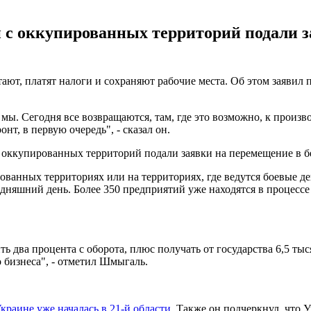
й с оккупированных территорий подали 
тают, платят налоги и сохраняют рабочие места. Об этом заяв
ы. Сегодня все возвращаются, там, где это возможно, к произво
т, в первую очередь", - сказал он.
с оккупированных территорий подали заявки на перемещение в бе
ванных территориях или на территориях, где ведутся боевые де
годняшний день. Более 350 предприятий уже находятся в процессе
ь два процента с оборота, плюс получать от государства 6,5 ты
о бизнеса", - отметил Шмыгаль.
краине уже началась в 21-й области
. Также он подчеркнул, что 