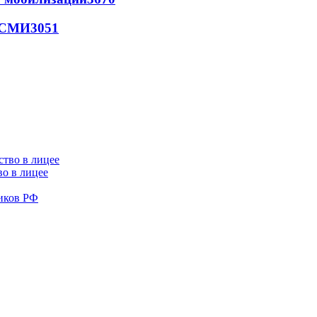
- СМИ
3051
во в лицее
иков РФ