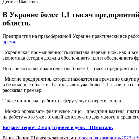
Денис Шмыгаль
В Украине более 1,1 тысяч предприяти
области.
Предприятия на правобережной Украине практически все рабо
время
.
"Украинская промышленность испытала первый шок, как и все м
экономика сегодня должна обеспечивать тыл и обеспечивать фрон
По словам главы правительства, более 1,1 тысяч предприятий 
"Многие предприятия, которые находятся на временно оккупиро
в безопасные области. Таких заявок уже более 1,1 тысяч на се
рассказал премьер.
Также он призвал работать сферу услуг и переселенцев.
"Можно образовать физическое лицо – предпринимателя, платит
на работу – это уже готовый конструктор для малого и среднег
Бюджет теряет 2 млрд гривен в день – Шмыгаль
Ранее Денис Шмыгаль заявлял, что
посевная кампания-2022 в У