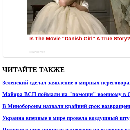
ЧИТАЙТЕ ТАКЖЕ
Зеленский сделал заявление о мирных переговора
Майора ВСП поймали на "помощи" военному в
В Минобороны назвали крайний срок возвращен
Украина впервые в мире провела воздушный шту
Правительство приняло изменения по отсрочке о