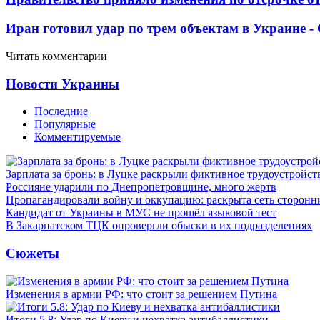
Иран готовил удар по трем объектам в Украине 
Читать комментарии
Новости Украины
Последние
Популярные
Комментируемые
Зарплата за бронь: в Луцке раскрыли фиктивное трудоустройст
Россияне ударили по Днепропетровщине, много жертв
Пропагандировали войну и оккупацию: раскрыта сеть сторонн
Кандидат от Украины в МУС не прошёл языковой тест
В Закарпатском ТЦК опровергли обыски в их подразделениях
Сюжеты
Изменения в армии РФ: что стоит за решением Путина
Итоги 5.8: Удар по Киеву и нехватка антибаллистики