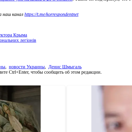
а наш канал
https://t.me/korrespondentnet
сектора Крыма
іональних легіонів
ины
,
новости Украины
,
Денис Шмыгаль
те Ctrl+Enter, чтобы сообщить об этом редакции.