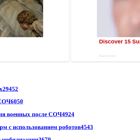
х
29452
 СОЧ
6050
ия военных после СОЧ
4924
рм с использованием роботов
4543
т мобилизации
3670