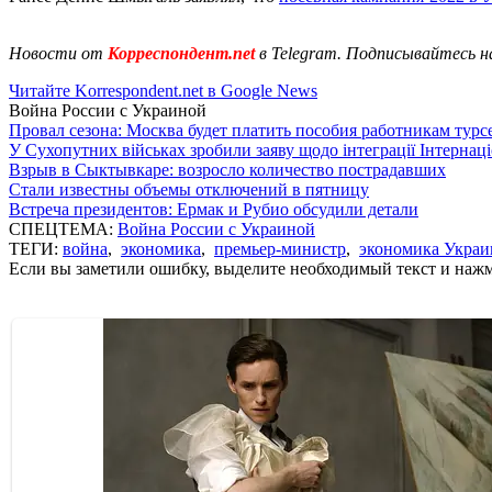
Новости от
Корреспондент.net
в Telegram. Подписывайтесь н
Читайте Korrespondent.net в Google News
Война России с Украиной
Провал сезона: Москва будет платить пособия работникам тур
У Сухопутних військах зробили заяву щодо інтеграції Інтернац
Взрыв в Сыктывкаре: возросло количество пострадавших
Стали известны объемы отключений в пятницу
Встреча президентов: Ермак и Рубио обсудили детали
СПЕЦТЕМА:
Война России с Украиной
ТЕГИ:
война
,
экономика
,
премьер-министр
,
экономика Укра
Если вы заметили ошибку, выделите необходимый текст и нажми