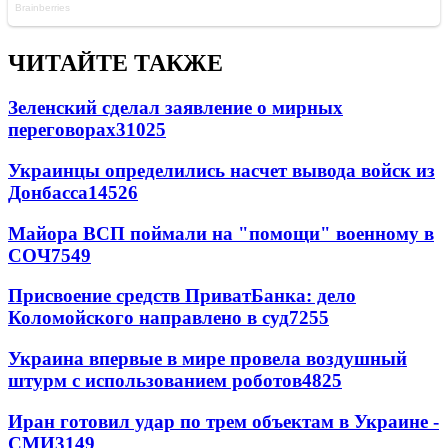
ЧИТАЙТЕ ТАКЖЕ
Зеленский сделал заявление о мирных
переговорах
31025
Украинцы определились насчет вывода войск из
Донбасса
14526
Майора ВСП поймали на "помощи" военному в
СОЧ
7549
Присвоение средств ПриватБанка: дело
Коломойского направлено в суд
7255
Украина впервые в мире провела воздушный
штурм с использованием роботов
4825
Иран готовил удар по трем объектам в Украине -
СМИ
3149