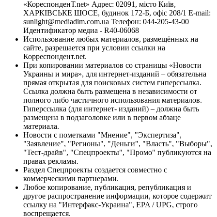
«КореспонденТ.net» Адрес: 02091, місто Київ,
ХАРКІВСЬКЕ ШОСЕ, будинок 172-Б, офіс 208/1 E-mail:
sunlight@mediadim.com.ua
Телефон: 044-205-43-00
Идентификатор медиа - R40-06068
Использование любых материалов, размещённых на
сайте, разрешается при условии ссылки на
Корреспондент.net.
При копировании материалов со страницы «Новости
Украины и мира», для интернет-изданий – обязательна
прямая открытая для поисковых систем гиперссылка.
Ссылка должна быть размещена в независимости от
полного либо частичного использования материалов.
Гиперссылка (для интернет- изданий) – должна быть
размещена в подзаголовке или в первом абзаце
материала.
Новости с пометками "Мнение", "Экспертиза",
"Заявление", "Регионы", "Деньги", "Власть", "Выборы",
"Тест-драйв", "Спецпроекты", "Промо" публикуются на
правах рекламы.
Раздел Спецпроекты создается совместно с
коммерческими партнерами.
Любое копирование, публикация, републикация и
другое распространение информации, которое содержит
ссылку на "Интерфакс-Украина", EPA / UPG, строго
воспрещается.