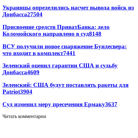
Украинцы определились насчет вывода войск из
Донбасса
27504
Присвоение средств ПриватБанка: дело
Коломойского направлено в суд
8148
ВСУ получили новое снаряжение Бундесвера:
что входит в комплект
7441
Зеленский оценил гарантии США и судьбу
Донбасса
4609
Зеленский: США будут поставлять ракеты для
Patriot
3904
Суд изменил меру пресечения Ермаку
3637
Читать комментарии