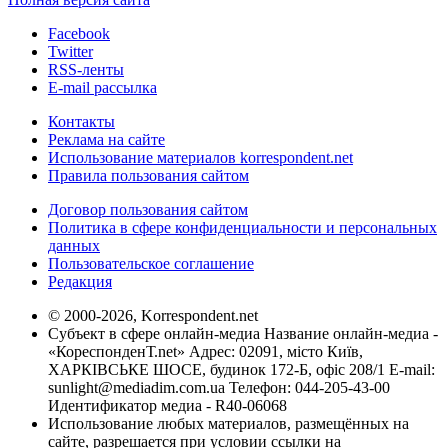
Facebook
Twitter
RSS-ленты
E-mail рассылка
Контакты
Реклама на сайте
Использование материалов korrespondent.net
Правила пользования сайтом
Договор пользования сайтом
Политика в сфере конфиденциальности и персональных
данных
Пользовательское соглашение
Редакция
© 2000-2026, Korrespondent.net
Субъект в сфере онлайн-медиа Название онлайн-медиа -
«КореспонденТ.net» Адрес: 02091, місто Київ,
ХАРКІВСЬКЕ ШОСЕ, будинок 172-Б, офіс 208/1 E-mail:
sunlight@mediadim.com.ua
Телефон: 044-205-43-00
Идентификатор медиа - R40-06068
Использование любых материалов, размещённых на
сайте, разрешается при условии ссылки на