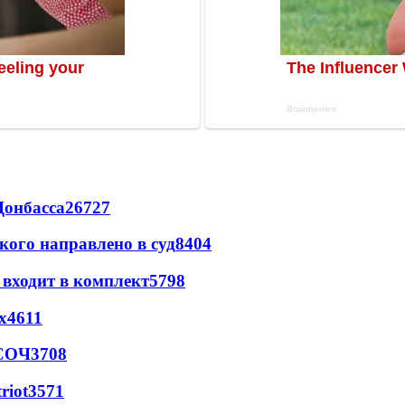
Донбасса
26727
кого направлено в суд
8404
 входит в комплект
5798
х
4611
 СОЧ
3708
riot
3571