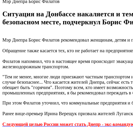
Мэр Днепра Борис Филатов
Ситуация на Донбассе накаляется и тем
безопасном месте, подчеркнул Борис Фи
Мэр Днепра Борис Филатов рекомендовал женщинам, детям и по
Обращение также касается тех, кто не работает на предприяти
Филатов напомнил, что в настоящее время происходит эвакуаци
железнодорожным транспортом.
"Тем не менее, многие люди приезжают частным транспортом и
случае безопаснее... Что касается жителей Днепра, сейчас ест
обещает быть "горячим". Поэтому всем, кто имеет возможность
промышленных предприятиях, я бы рекомендовал переждать в б
При этом Филатов уточнил, что коммунальные предприятия и бо
Ранее вице-премьер Ирина Верещук призвала жителей Луганс
Следующей целью России может стать Днепр - экс-команд