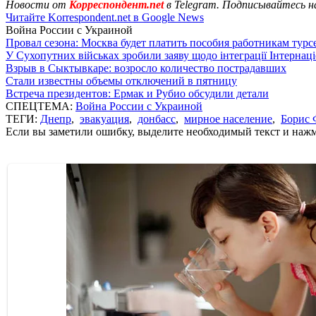
Новости от
Корреспондент.net
в Telegram. Подписывайтесь н
Читайте Korrespondent.net в Google News
Война России с Украиной
Провал сезона: Москва будет платить пособия работникам тур
У Сухопутних військах зробили заяву щодо інтеграції Інтернац
Взрыв в Сыктывкаре: возросло количество пострадавших
Стали известны объемы отключений в пятницу
Встреча президентов: Ермак и Рубио обсудили детали
СПЕЦТЕМА:
Война России с Украиной
ТЕГИ:
Днепр
,
эвакуация
,
донбасс
,
мирное население
,
Борис 
Если вы заметили ошибку, выделите необходимый текст и нажми