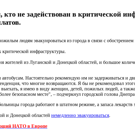
, кто не задействован в критической ин
латов.
жилым людям эвакуироваться из города в связи с обострением 
ях критической инфраструктуры.
я жителей из Луганской и Донецкой областей, и большое количес
 автобусам. Настоятельно рекомендую им не задерживаться и дв
ь тенденция, что многие возвращаются. Я бы не рекомендовал этог
 выехать, я имею в виду женщин, детей, пожилых людей, а также 
олее безопасном месте", – подчеркнул городской голова Днепра
льницы города работают в штатном режиме, а запаса лекарств х
кой и Донецкой областей
немедленно эвакуироваться
.
ующий НАТО в Европе