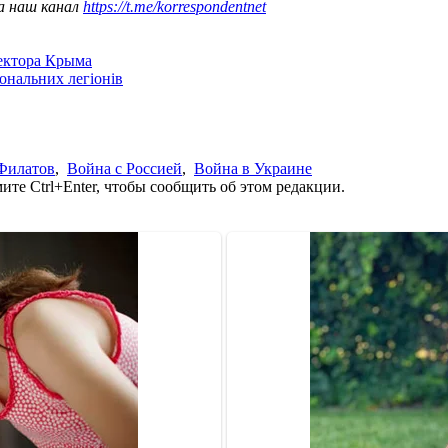
а наш канал
https://t.me/korrespondentnet
сектора Крыма
іональних легіонів
Филатов
,
Война с Россией
,
Война в Украине
те Ctrl+Enter, чтобы сообщить об этом редакции.