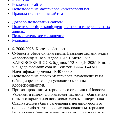
Реклама на сайте
Использование материалов korrespondent.net
Правила пользования сайтом
Договор пользования сайтом
Политика в сфере конфиденциальности и персональных
данных
Пользовательское соглашение
Редакция
© 2000-2026, Korrespondent.net
Субъект в сфере онлайн-медиа Название онлайн-медиа -
«КореспонденТ.net» Адрес: 02091, місто Київ,
ХАРКІВСЬКЕ ШОСЕ, будинок 172-Б, офіс 208/1 E-mail:
sunlight@mediadim.com.ua
Телефон: 044-205-43-00
Идентификатор медиа - R40-06068
Использование любых материалов, размещённых на
сайте, разрешается при условии ссылки на
Корреспондент.net.
При копировании материалов со страницы «Новости
Украины и мира», для интернет-изданий – обязательна
прямая открытая для поисковых систем гиперссылка.
Ссылка должна быть размещена в независимости от
полного либо частичного использования материалов.
Гиперссылка (для интернет- изданий) – должна быть