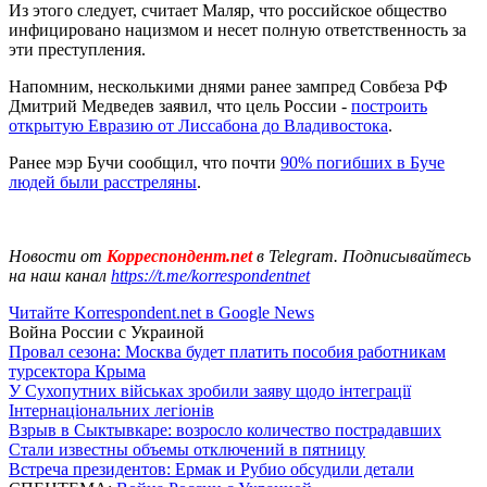
Из этого следует, считает Маляр, что российское общество
инфицировано нацизмом и несет полную ответственность за
эти преступления.
Напомним, несколькими днями ранее зампред Совбеза РФ
Дмитрий Медведев заявил, что цель России -
построить
открытую Евразию от Лиссабона до Владивостока
.
Ранее мэр Бучи сообщил, что почти
90% погибших в Буче
людей были расстреляны
.
Новости от
Корреспондент.net
в Telegram. Подписывайтесь
на наш канал
https://t.me/korrespondentnet
Читайте Korrespondent.net в Google News
Война России с Украиной
Провал сезона: Москва будет платить пособия работникам
турсектора Крыма
У Сухопутних військах зробили заяву щодо інтеграції
Інтернаціональних легіонів
Взрыв в Сыктывкаре: возросло количество пострадавших
Стали известны объемы отключений в пятницу
Встреча президентов: Ермак и Рубио обсудили детали