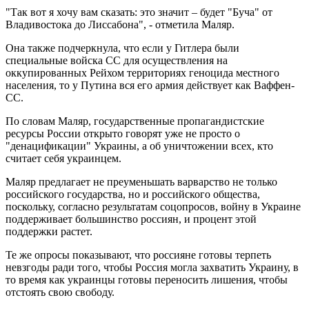
"Так вот я хочу вам сказать: это значит – будет "Буча" от
Владивостока до Лиссабона", - отметила Маляр.
Она также подчеркнула, что если у Гитлера были
специальные войска СС для осуществления на
оккупированных Рейхом территориях геноцида местного
населения, то у Путина вся его армия действует как Ваффен-
СС.
По словам Маляр, государственные пропагандистские
ресурсы России открыто говорят уже не просто о
"денацификации" Украины, а об уничтожении всех, кто
считает себя украинцем.
Маляр предлагает не преуменьшать варварство не только
российского государства, но и российского общества,
поскольку, согласно результатам соцопросов, войну в Украине
поддерживает большинство россиян, и процент этой
поддержки растет.
Те же опросы показывают, что россияне готовы терпеть
невзгоды ради того, чтобы Россия могла захватить Украину, в
то время как украинцы готовы переносить лишения, чтобы
отстоять свою свободу.