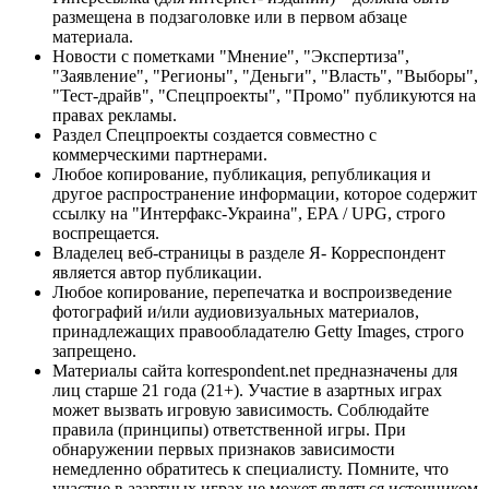
размещена в подзаголовке или в первом абзаце
материала.
Новости с пометками "Мнение", "Экспертиза",
"Заявление", "Регионы", "Деньги", "Власть", "Выборы",
"Тест-драйв", "Спецпроекты", "Промо" публикуются на
правах рекламы.
Раздел Спецпроекты создается совместно с
коммерческими партнерами.
Любое копирование, публикация, републикация и
другое распространение информации, которое содержит
ссылку на "Интерфакс-Украина", EPA / UPG, строго
воспрещается.
Владелец веб-страницы в разделе Я- Корреспондент
является автор публикации.
Любое копирование, перепечатка и воспроизведение
фотографий и/или аудиовизуальных материалов,
принадлежащих правообладателю Getty Images, строго
запрещено.
Материалы сайта korrespondent.net предназначены для
лиц старше 21 года (21+). Участие в азартных играх
может вызвать игровую зависимость. Соблюдайте
правила (принципы) ответственной игры. При
обнаружении первых признаков зависимости
немедленно обратитесь к специалисту. Помните, что
участие в азартных играх не может являться источником