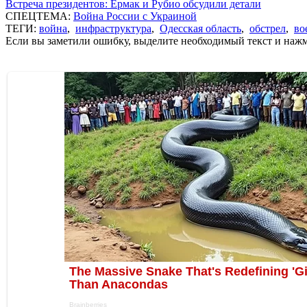
Встреча президентов: Ермак и Рубио обсудили детали
СПЕЦТЕМА:
Война России с Украиной
ТЕГИ:
война
,
инфраструктура
,
Одесская область
,
обстрел
,
во
Если вы заметили ошибку, выделите необходимый текст и нажми