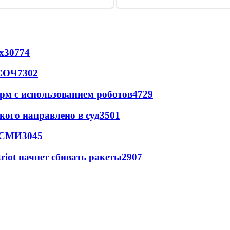
х
30774
 СОЧ
7302
рм с использованием роботов
4729
кого направлено в суд
3501
- СМИ
3045
triot начнет сбивать ракеты
2907