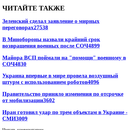
ЧИТАЙТЕ ТАКЖЕ
Зеленский сделал заявление о мирных
переговорах
27538
В Минобороны назвали крайний срок
возвращения военных после СОЧ
4899
Майора ВСП поймали на "помощи" военному в
СОЧ
4830
Украина впервые в мире провела воздушный
штурм с использованием роботов
4096
Правительство приняло изменения по отсрочке
от мобилизации
3602
Иран готовил удар по трем объектам в Украине -
СМИ
3009
Читать комментарии