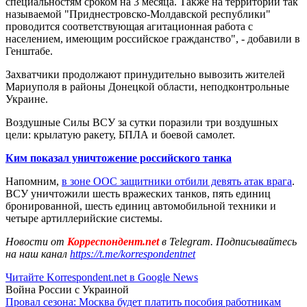
специальностям сроком на 3 месяца. Также на территории так
называемой "Приднестровско-Молдавской республики"
проводится соответствующая агитационная работа с
населением, имеющим российское гражданство", - добавили в
Генштабе.
Захватчики продолжают принудительно вывозить жителей
Мариуполя в районы Донецкой области, неподконтрольные
Украине.
Воздушные Силы ВСУ за сутки поразили три воздушных
цели: крылатую ракету, БПЛА и боевой самолет.
Ким показал уничтожение российского танка
Напомним,
в зоне ООС защитники отбили девять атак врага
.
ВСУ уничтожили шесть вражеских танков, пять единиц
бронированной, шесть единиц автомобильной техники и
четыре артиллерийские системы.
Новости от
Корреспондент.net
в Telegram. Подписывайтесь
на наш канал
https://t.me/korrespondentnet
Читайте Korrespondent.net в Google News
Война России с Украиной
Провал сезона: Москва будет платить пособия работникам