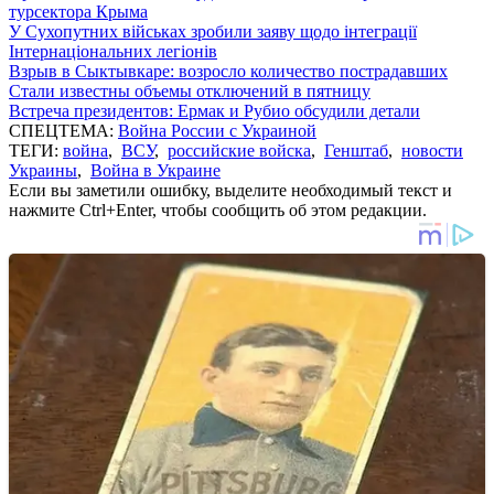
турсектора Крыма
У Сухопутних військах зробили заяву щодо інтеграції
Інтернаціональних легіонів
Взрыв в Сыктывкаре: возросло количество пострадавших
Стали известны объемы отключений в пятницу
Встреча президентов: Ермак и Рубио обсудили детали
СПЕЦТЕМА:
Война России с Украиной
ТЕГИ:
война
,
ВСУ
,
российские войска
,
Генштаб
,
новости
Украины
,
Война в Украине
Если вы заметили ошибку, выделите необходимый текст и
нажмите Ctrl+Enter, чтобы сообщить об этом редакции.