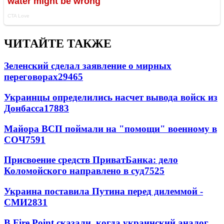
ЧИТАЙТЕ ТАКЖЕ
Зеленский сделал заявление о мирных
переговорах
29465
Украинцы определились насчет вывода войск из
Донбасса
17883
Майора ВСП поймали на "помощи" военному в
СОЧ
7591
Присвоение средств ПриватБанка: дело
Коломойского направлено в суд
7525
Украина поставила Путина перед дилеммой -
СМИ
2831
В Fire Point сказали, когда украинский аналог