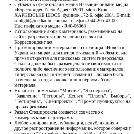
Субъект в сфере онлайн-медиа Название онлайн-медиа -
«КореспонденТ.net» Адрес: 02091, місто Київ,
ХАРКІВСЬКЕ ШОСЕ, будинок 172-Б, офіс 208/1 E-mail:
sunlight@mediadim.com.ua
Телефон: 044-205-43-00
Идентификатор медиа - R40-06068
Использование любых материалов, размещённых на
сайте, разрешается при условии ссылки на
Корреспондент.net.
При копировании материалов со страницы «Новости
Украины и мира», для интернет-изданий – обязательна
прямая открытая для поисковых систем гиперссылка.
Ссылка должна быть размещена в независимости от
полного либо частичного использования материалов.
Гиперссылка (для интернет- изданий) – должна быть
размещена в подзаголовке или в первом абзаце
материала.
Новости с пометками "Мнение", "Экспертиза",
"Заявление", "Регионы", "Деньги", "Власть", "Выборы",
"Тест-драйв", "Спецпроекты", "Промо" публикуются на
правах рекламы.
Раздел Спецпроекты создается совместно с
коммерческими партнерами.
Любое копирование, публикация, републикация и
другое распространение информации, которое содержит
ссылку на "Интерфакс-Украина", EPA / UPG, строго