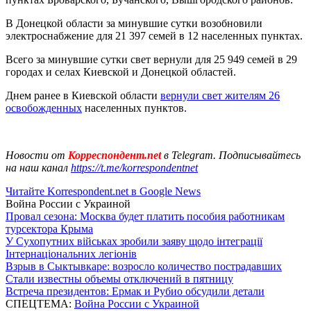
В Донецкой области за минувшие сутки возобновили
электроснабжение для 21 397 семей в 12 населенных пунктах.
Всего за минувшие сутки свет вернули для 25 949 семей в 29
городах и селах Киевской и Донецкой областей.
Днем ранее в Киевской области
вернули свет жителям 26
освобожденных
населенных пунктов.
Новости от
Корреспондент.net
в Telegram. Подписывайтесь
на наш канал
https://t.me/korrespondentnet
Читайте Korrespondent.net в Google News
Война России с Украиной
Провал сезона: Москва будет платить пособия работникам
турсектора Крыма
У Сухопутних військах зробили заяву щодо інтеграції
Інтернаціональних легіонів
Взрыв в Сыктывкаре: возросло количество пострадавших
Стали известны объемы отключений в пятницу
Встреча президентов: Ермак и Рубио обсудили детали
СПЕЦТЕМА:
Война России с Украиной