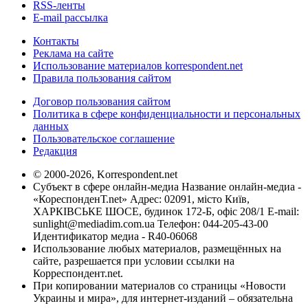
RSS-ленты
E-mail рассылка
Контакты
Реклама на сайте
Использование материалов korrespondent.net
Правила пользования сайтом
Договор пользования сайтом
Политика в сфере конфиденциальности и персональных
данных
Пользовательское соглашение
Редакция
© 2000-2026, Korrespondent.net
Субъект в сфере онлайн-медиа Название онлайн-медиа -
«КореспонденТ.net» Адрес: 02091, місто Київ,
ХАРКІВСЬКЕ ШОСЕ, будинок 172-Б, офіс 208/1 E-mail:
sunlight@mediadim.com.ua
Телефон: 044-205-43-00
Идентификатор медиа - R40-06068
Использование любых материалов, размещённых на
сайте, разрешается при условии ссылки на
Корреспондент.net.
При копировании материалов со страницы «Новости
Украины и мира», для интернет-изданий – обязательна