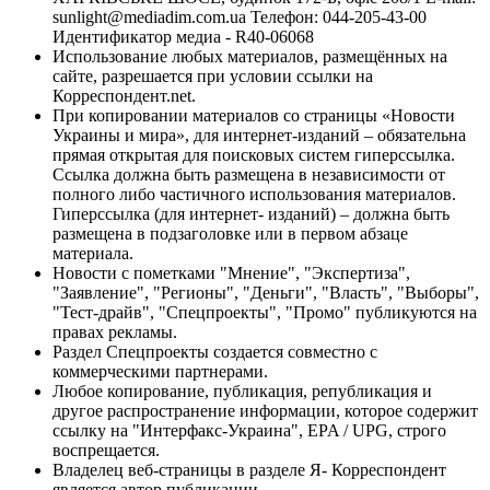
sunlight@mediadim.com.ua
Телефон: 044-205-43-00
Идентификатор медиа - R40-06068
Использование любых материалов, размещённых на
сайте, разрешается при условии ссылки на
Корреспондент.net.
При копировании материалов со страницы «Новости
Украины и мира», для интернет-изданий – обязательна
прямая открытая для поисковых систем гиперссылка.
Ссылка должна быть размещена в независимости от
полного либо частичного использования материалов.
Гиперссылка (для интернет- изданий) – должна быть
размещена в подзаголовке или в первом абзаце
материала.
Новости с пометками "Мнение", "Экспертиза",
"Заявление", "Регионы", "Деньги", "Власть", "Выборы",
"Тест-драйв", "Спецпроекты", "Промо" публикуются на
правах рекламы.
Раздел Спецпроекты создается совместно с
коммерческими партнерами.
Любое копирование, публикация, републикация и
другое распространение информации, которое содержит
ссылку на "Интерфакс-Украина", EPA / UPG, строго
воспрещается.
Владелец веб-страницы в разделе Я- Корреспондент
является автор публикации.