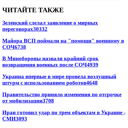
ЧИТАЙТЕ ТАКЖЕ
Зеленский сделал заявление о мирных
переговорах
30332
Майора ВСП поймали на "помощи" военному в
СОЧ
6738
В Минобороны назвали крайний срок
возвращения военных после СОЧ
4939
Украина впервые в мире провела воздушный
штурм с использованием роботов
4648
Правительство приняло изменения по отсрочке
от мобилизации
3708
Иран готовил удар по трем объектам в Украине -
СМИ
3093