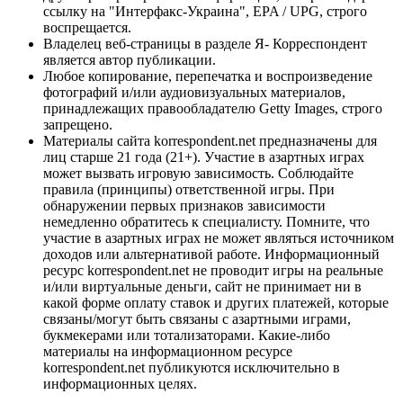
ссылку на "Интерфакс-Украина", EPA / UPG, строго
воспрещается.
Владелец веб-страницы в разделе Я- Корреспондент
является автор публикации.
Любое копирование, перепечатка и воспроизведение
фотографий и/или аудиовизуальных материалов,
принадлежащих правообладателю Getty Images, строго
запрещено.
Материалы сайта korrespondent.net предназначены для
лиц старше 21 года (21+). Участие в азартных играх
может вызвать игровую зависимость. Соблюдайте
правила (принципы) ответственной игры. При
обнаружении первых признаков зависимости
немедленно обратитесь к специалисту. Помните, что
участие в азартных играх не может являться источником
доходов или альтернативой работе. Информационный
ресурс korrespondent.net не проводит игры на реальные
и/или виртуальные деньги, сайт не принимает ни в
какой форме оплату ставок и других платежей, которые
связаны/могут быть связаны с азартными играми,
букмекерами или тотализаторами. Какие-либо
материалы на информационном ресурсе
korrespondent.net публикуются исключительно в
информационных целях.