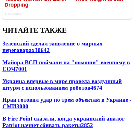
ЧИТАЙТЕ ТАКЖЕ
Зеленский сделал заявление о мирных
переговорах
30642
Майора ВСП поймали на "помощи" военному в
СОЧ
7001
Украина впервые в мире провела воздушный
штурм с использованием роботов
4674
Иран готовил удар по трем объектам в Украине -
СМИ
3000
В Fire Point сказали, когда украинский аналог
Patriot начнет сбивать ракеты
2852