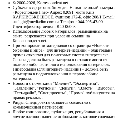
© 2000-2026, Korrespondent.net
Субъект в сфере онлайн-медиа Название онлайн-медиа -
«КореспонденТ.net» Адрес: 02091, місто Київ,
ХАРКІВСЬКЕ ШОСЕ, будинок 172-Б, офіс 208/1 E-mail:
sunlight@mediadim.com.ua
Телефон: 044-205-43-00
Идентификатор медиа - R40-06068
Использование любых материалов, размещённых на
сайте, разрешается при условии ссылки на
Корреспондент.net.
При копировании материалов со страницы «Новости
Украины и мира», для интернет-изданий – обязательна
прямая открытая для поисковых систем гиперссылка.
Ссылка должна быть размещена в независимости от
полного либо частичного использования материалов.
Гиперссылка (для интернет- изданий) – должна быть
размещена в подзаголовке или в первом абзаце
материала.
Новости с пометками "Мнение", "Экспертиза",
"Заявление", "Регионы", "Деньги", "Власть", "Выборы",
"Тест-драйв", "Спецпроекты", "Промо" публикуются на
правах рекламы.
Раздел Спецпроекты создается совместно с
коммерческими партнерами.
Любое копирование, публикация, републикация и
другое распространение информации, которое содержит