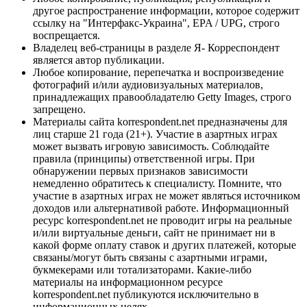
другое распространение информации, которое содержит
ссылку на "Интерфакс-Украина", EPA / UPG, строго
воспрещается.
Владелец веб-страницы в разделе Я- Корреспондент
является автор публикации.
Любое копирование, перепечатка и воспроизведение
фотографий и/или аудиовизуальных материалов,
принадлежащих правообладателю Getty Images, строго
запрещено.
Материалы сайта korrespondent.net предназначены для
лиц старше 21 года (21+). Участие в азартных играх
может вызвать игровую зависимость. Соблюдайте
правила (принципы) ответственной игры. При
обнаружении первых признаков зависимости
немедленно обратитесь к специалисту. Помните, что
участие в азартных играх не может являться источником
доходов или альтернативой работе. Информационный
ресурс korrespondent.net не проводит игры на реальные
и/или виртуальные деньги, сайт не принимает ни в
какой форме оплату ставок и других платежей, которые
связаны/могут быть связаны с азартными играми,
букмекерами или тотализаторами. Какие-либо
материалы на информационном ресурсе
korrespondent.net публикуются исключительно в
информационных целях.