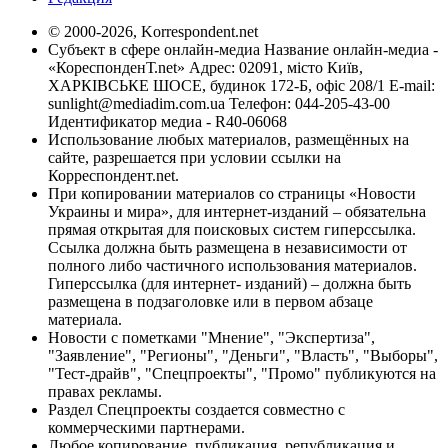
© 2000-2026, Korrespondent.net
Субъект в сфере онлайн-медиа Название онлайн-медиа -
«КореспонденТ.net» Адрес: 02091, місто Київ,
ХАРКІВСЬКЕ ШОСЕ, будинок 172-Б, офіс 208/1 E-mail:
sunlight@mediadim.com.ua
Телефон: 044-205-43-00
Идентификатор медиа - R40-06068
Использование любых материалов, размещённых на
сайте, разрешается при условии ссылки на
Корреспондент.net.
При копировании материалов со страницы «Новости
Украины и мира», для интернет-изданий – обязательна
прямая открытая для поисковых систем гиперссылка.
Ссылка должна быть размещена в независимости от
полного либо частичного использования материалов.
Гиперссылка (для интернет- изданий) – должна быть
размещена в подзаголовке или в первом абзаце
материала.
Новости с пометками "Мнение", "Экспертиза",
"Заявление", "Регионы", "Деньги", "Власть", "Выборы",
"Тест-драйв", "Спецпроекты", "Промо" публикуются на
правах рекламы.
Раздел Спецпроекты создается совместно с
коммерческими партнерами.
Любое копирование, публикация, републикация и