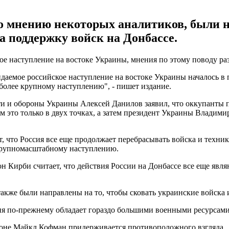
о мнению некоторых аналитиков, были н
а поддержку войск на Донбассе.
ое наступление на востоке Украины, мнения по этому поводу раз
аемое российское наступление на востоке Украины началось в 
 более крупному наступлению", - пишет издание.
ти и обороны Украины Алексей Данилов заявил, что оккупанты 
им это только в двух точках, а затем президент Украины Владим
 что Россия все еще продолжает перебрасывать войска и техник
 крупномасштабному наступлению.
Кирби считает, что действия России на Донбассе все еще явл
акже были направлены на то, чтобы сковать украинские войска и
ссия по-прежнему обладает гораздо большими военными ресурсами
оне Майкл Кофман придерживается противоположного взгляда.