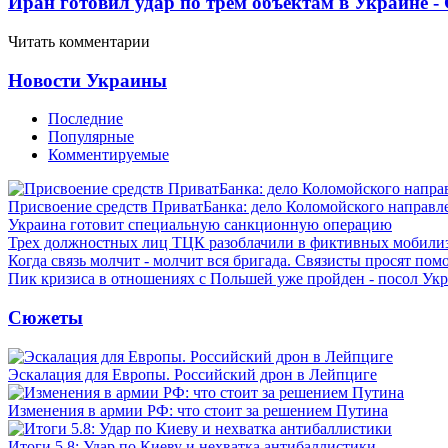
Иран готовил удар по трем объектам в Украине 
Читать комментарии
Новости Украины
Последние
Популярные
Комментируемые
Присвоение средств ПриватБанка: дело Коломойского направле
Украина готовит специальную санкционную операцию
Трех должностных лиц ТЦК разоблачили в фиктивных мобили
Когда связь молчит - молчит вся бригада. Связисты просят по
Пик кризиса в отношениях с Польшей уже пройден - посол Ук
Сюжеты
Эскалация для Европы. Российский дрон в Лейпциге
Изменения в армии РФ: что стоит за решением Путина
Итоги 5.8: Удар по Киеву и нехватка антибаллистики