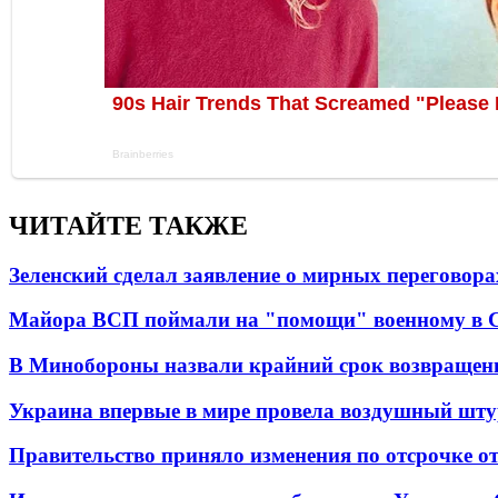
ЧИТАЙТЕ ТАКЖЕ
Зеленский сделал заявление о мирных переговора
Майора ВСП поймали на "помощи" военному в
В Минобороны назвали крайний срок возвращен
Украина впервые в мире провела воздушный шту
Правительство приняло изменения по отсрочке о