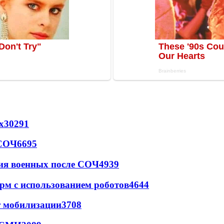
х
30291
 СОЧ
6695
ия военных после СОЧ
4939
рм с использованием роботов
4644
т мобилизации
3708