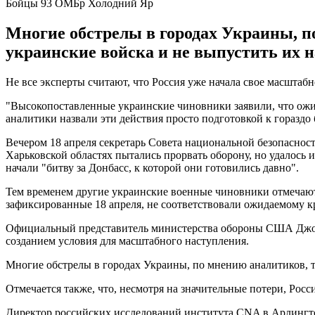
Бойцы 93 ОМБр Холодний Яр
Многие обстрелы в городах Украины, п
украинские войска и не выпустить их н
Не все эксперты считают, что Россия уже начала свое масштабн
"Высокопоставленные украинские чиновники заявили, что ожид
аналитики назвали эти действия просто подготовкой к гораздо
Вечером 18 апреля секретарь Совета национальной безопаснос
Харьковской областях пытались прорвать оборону, но удалось 
начали "битву за Донбасс, к которой они готовились давно".
Тем временем другие украинские военные чиновники отмечают,
зафиксированные 18 апреля, не соответствовали ожидаемому
Официальный представитель министерства обороны США Джон 
созданием условия для масштабного наступления.
Многие обстрелы в городах Украины, по мнению аналитиков, т
Отмечается также, что, несмотря на значительные потери, Ро
Директор российских исследований института CNA в Арлингт