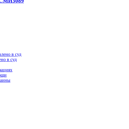
- СМИ
3089
но в суд
зациях
мощи
раины