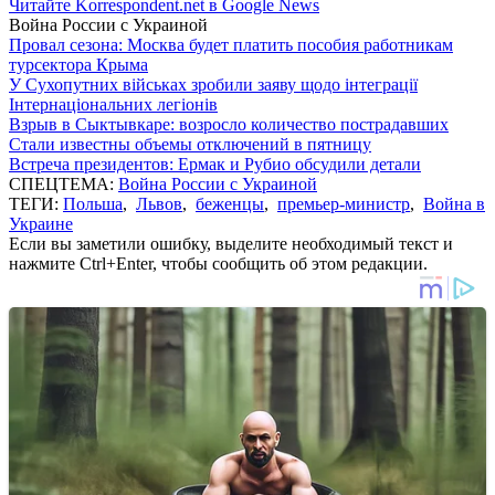
Читайте Korrespondent.net в Google News
Война России с Украиной
Провал сезона: Москва будет платить пособия работникам
турсектора Крыма
У Сухопутних військах зробили заяву щодо інтеграції
Інтернаціональних легіонів
Взрыв в Сыктывкаре: возросло количество пострадавших
Стали известны объемы отключений в пятницу
Встреча президентов: Ермак и Рубио обсудили детали
СПЕЦТЕМА:
Война России с Украиной
ТЕГИ:
Польша
,
Львов
,
беженцы
,
премьер-министр
,
Война в
Украине
Если вы заметили ошибку, выделите необходимый текст и
нажмите Ctrl+Enter, чтобы сообщить об этом редакции.