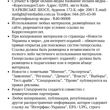
Субъект в сфере онлайн-медиа Название онлайн-медиа -
«КореспонденТ.net» Адрес: 02091, місто Київ,
ХАРКІВСЬКЕ ШОСЕ, будинок 172-Б, офіс 208/1 E-mail:
sunlight@mediadim.com.ua
Телефон: 044-205-43-00
Идентификатор медиа - R40-06068
Использование любых материалов, размещённых на
сайте, разрешается при условии ссылки на
Корреспондент.net.
При копировании материалов со страницы «Новости
Украины и мира», для интернет-изданий – обязательна
прямая открытая для поисковых систем гиперссылка.
Ссылка должна быть размещена в независимости от
полного либо частичного использования материалов.
Гиперссылка (для интернет- изданий) – должна быть
размещена в подзаголовке или в первом абзаце
материала.
Новости с пометками "Мнение", "Экспертиза",
"Заявление", "Регионы", "Деньги", "Власть", "Выборы",
"Тест-драйв", "Спецпроекты", "Промо" публикуются на
правах рекламы.
Раздел Спецпроекты создается совместно с
коммерческими партнерами.
Любое копирование, публикация, републикация и
другое распространение информации, которое содержит
ссылку на "Интерфакс-Украина", EPA / UPG, строго