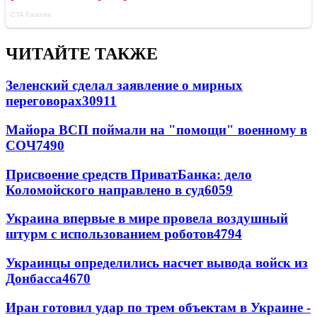
ЧИТАЙТЕ ТАКЖЕ
Зеленский сделал заявление о мирных
переговорах
30911
Майора ВСП поймали на "помощи" военному в
СОЧ
7490
Присвоение средств ПриватБанка: дело
Коломойского направлено в суд
6059
Украина впервые в мире провела воздушный
штурм с использованием роботов
4794
Украинцы определились насчет вывода войск из
Донбасса
4670
Иран готовил удар по трем объектам в Украине -