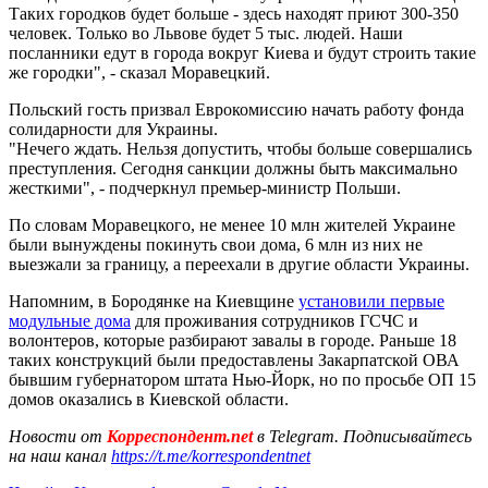
Таких городков будет больше - здесь находят приют 300-350
человек. Только во Львове будет 5 тыс. людей. Наши
посланники едут в города вокруг Киева и будут строить такие
же городки", - сказал Моравецкий.
Польский гость призвал Еврокомиссию начать работу фонда
солидарности для Украины.
"Нечего ждать. Нельзя допустить, чтобы больше совершались
преступления. Сегодня санкции должны быть максимально
жесткими", - подчеркнул премьер-министр Польши.
По словам Моравецкого, не менее 10 млн жителей Украине
были вынуждены покинуть свои дома, 6 млн из них не
выезжали за границу, а переехали в другие области Украины.
Напомним, в Бородянке на Киевщине
установили первые
модульные дома
для проживания сотрудников ГСЧС и
волонтеров, которые разбирают завалы в городе. Раньше 18
таких конструкций были предоставлены Закарпатской ОВА
бывшим губернатором штата Нью-Йорк, но по просьбе ОП 15
домов оказались в Киевской области.
Новости от
Корреспондент.net
в Telegram. Подписывайтесь
на наш канал
https://t.me/korrespondentnet