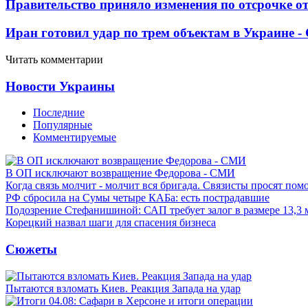
Правительство приняло изменения по отсрочке о
Иран готовил удар по трем объектам в Украине 
Читать комментарии
Новости Украины
Последние
Популярные
Комментируемые
В ОП исключают возвращение Федорова - СМИ
Когда связь молчит - молчит вся бригада. Связисты просят по
РФ сбросила на Сумы четыре КАБа: есть пострадавшие
Подозрение Стефанишиной: САП требует залог в размере 13,3 
Корецкий назвал шаги для спасения бизнеса
Сюжеты
Пытаются взломать Киев. Реакция Запада на удар