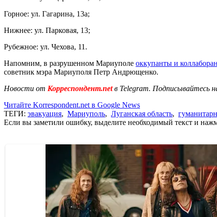
Горное: ул. Гагарина, 13а;
Нижнее: ул. Парковая, 13;
Рубежное: ул. Чехова, 11.
Напомним, в разрушенном Мариуполе
оккупанты и коллабора
советник мэра Мариуполя Петр Андрющенко.
Новости от
Корреспондент.net
в Telegram. Подписывайтесь н
Читайте Korrespondent.net в Google News
ТЕГИ:
эвакуация
,
Мариуполь
,
Луганская область
,
гуманитар
Если вы заметили ошибку, выделите необходимый текст и нажми