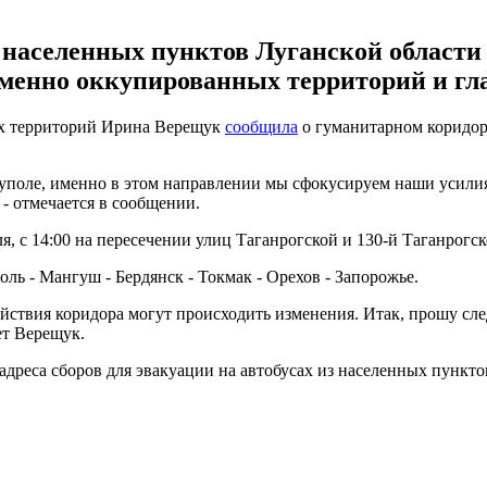
населенных пунктов Луганской области 
еменно оккупированных территорий и гл
х территорий Ирина Верещук
сообщила
о гуманитарном коридоре
оле, именно в этом направлении мы сфокусируем наши усилия 
- отмечается в сообщении.
я, с 14:00 на пересечении улиц Таганрогской и 130-й Таганрогс
ль - Мангуш - Бердянск - Токмак - Орехов - Запорожье.
ействия коридора могут происходить изменения. Итак, прошу 
ет Верещук.
дреса сборов для эвакуации на автобусах из населенных пункто