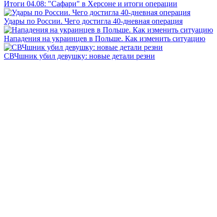
Итоги 04.08: "Сафари" в Херсоне и итоги операции
Удары по России. Чего достигла 40-дневная операция
Нападения на украинцев в Польше. Как изменить ситуацию
СВЧшник убил девушку: новые детали резни