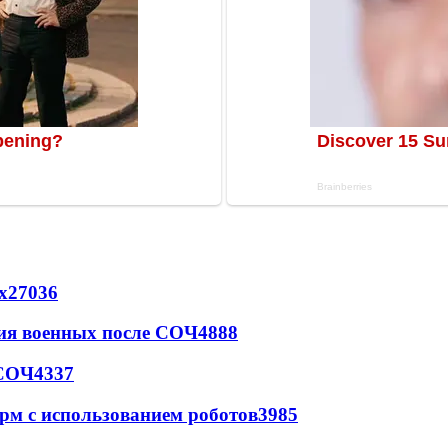
х
27036
ия военных после СОЧ
4888
 СОЧ
4337
рм с использованием роботов
3985