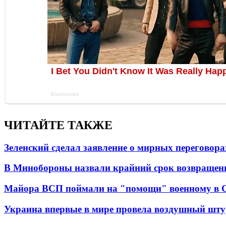
ЧИТАЙТЕ ТАКЖЕ
Зеленский сделал заявление о мирных переговора
В Минобороны назвали крайний срок возвращен
Майора ВСП поймали на "помощи" военному в
Украина впервые в мире провела воздушный шту