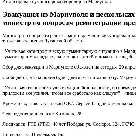
Анонсирован гуманитарный коридор из Мариуполя
Эвакуация из Мариуполя и нескольких 
министр по вопросам реинтеграции вр
Министр по вопросам реинтеграции временно оккупированны
также эвакуация из Луганской области.
"Учитывая катастрофическую гуманитарную ситуацию в Мариуп
гуманитарном коридоре для женщин, детей и пожилых людей", 
Сбор для эвакуации в Мариуполе объявлен на сегодня, 20 апрел
Сообщается, что колонна будет двигаться по маршруту: Мариупо
"Учитывая очень сложную ситуацию безопасности, во время д
приложим все усилия, чтобы все сработало как следует", - пиш
Кроме того, глава Луганской ОВА Сергей Гайдай опубликовал а
Северодонецк: проспект Химиков, 28;
Лисичанск: ГТВ (РТИ), 40 лет Победы; ул. Сосюры, 324, ГСЧС;
Попасная: ул. Щербакова, 1а;