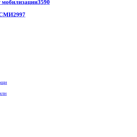
т мобилизации
3590
- СМИ
2997
мощи
млн