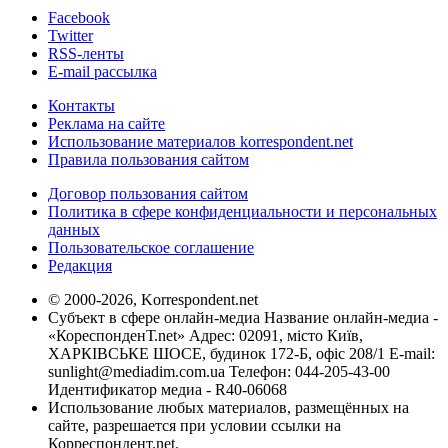
Facebook
Twitter
RSS-ленты
E-mail рассылка
Контакты
Реклама на сайте
Использование материалов korrespondent.net
Правила пользования сайтом
Договор пользования сайтом
Политика в сфере конфиденциальности и персональных
данных
Пользовательское соглашение
Редакция
© 2000-2026, Korrespondent.net
Субъект в сфере онлайн-медиа Название онлайн-медиа -
«КореспонденТ.net» Адрес: 02091, місто Київ,
ХАРКІВСЬКЕ ШОСЕ, будинок 172-Б, офіс 208/1 E-mail:
sunlight@mediadim.com.ua
Телефон: 044-205-43-00
Идентификатор медиа - R40-06068
Использование любых материалов, размещённых на
сайте, разрешается при условии ссылки на
Корреспондент.net.