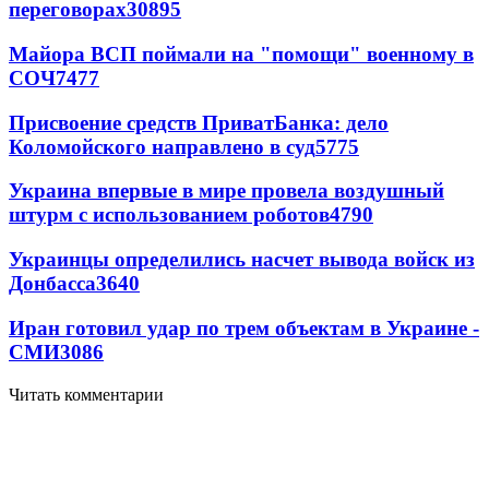
переговорах
30895
Майора ВСП поймали на "помощи" военному в
СОЧ
7477
Присвоение средств ПриватБанка: дело
Коломойского направлено в суд
5775
Украина впервые в мире провела воздушный
штурм с использованием роботов
4790
Украинцы определились насчет вывода войск из
Донбасса
3640
Иран готовил удар по трем объектам в Украине -
СМИ
3086
Читать комментарии