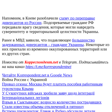
Напомним, в Киеве разоблачили
схему по переправке
диверсантов из России
. Подозреваемые граждане РФ
передавали врагу сведения, которые могли навредить
суверенитету и территориальной целостности Украины.
Ранее в МВД заявили, что подавляющее
большинство
задержанных диверсантов – граждане Украины
. Некоторые из
них приехали из временно оккупированных территорий или
из других стран.
Новости от
Корреспондент.net
в Telegram. Подписывайтесь
на наш канал
https://t.me/korrespondentnet
Читайте Korrespondent.net в Google News
Война России с Украиной
Провал сезона: Москва будет платить пособия работникам
турсектора Крыма
У Сухопутних військах зробили заяву щодо інтеграції
Інтернаціональних легіонів
Взрыв в Сыктывкаре: возросло количество пострадавших
Стали известны объемы отключений в пятницу
Встреча президентов: Ермак и Рубио обсудили детали