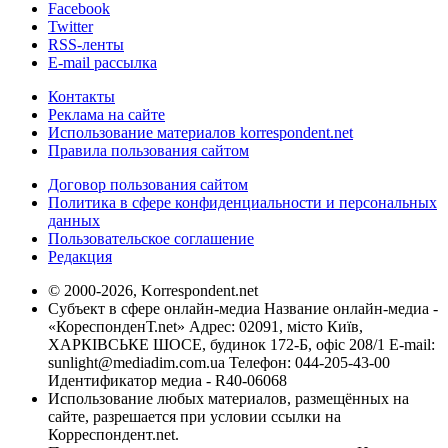
Facebook
Twitter
RSS-ленты
E-mail рассылка
Контакты
Реклама на сайте
Использование материалов korrespondent.net
Правила пользования сайтом
Договор пользования сайтом
Политика в сфере конфиденциальности и персональных
данных
Пользовательское соглашение
Редакция
© 2000-2026, Korrespondent.net
Субъект в сфере онлайн-медиа Название онлайн-медиа -
«КореспонденТ.net» Адрес: 02091, місто Київ,
ХАРКІВСЬКЕ ШОСЕ, будинок 172-Б, офіс 208/1 E-mail:
sunlight@mediadim.com.ua
Телефон: 044-205-43-00
Идентификатор медиа - R40-06068
Использование любых материалов, размещённых на
сайте, разрешается при условии ссылки на
Корреспондент.net.