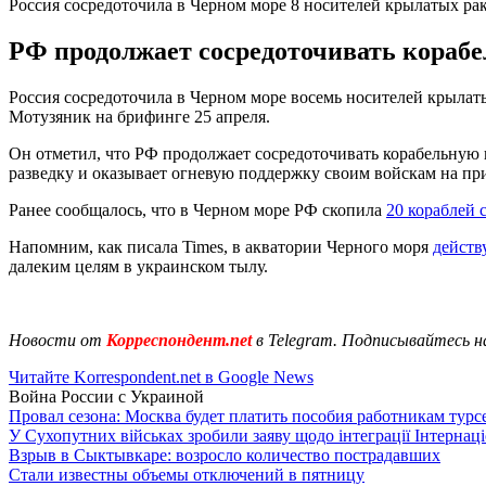
Россия сосредоточила в Черном море 8 носителей крылатых ра
РФ продолжает сосредоточивать корабе
Россия сосредоточила в Черном море восемь носителей крылат
Мотузяник на брифинге 25 апреля.
Он отметил, что РФ продолжает сосредоточивать корабельную 
разведку и оказывает огневую поддержку своим войскам на п
Ранее сообщалось, что в Черном море РФ скопила
20 кораблей 
Напомним, как писала Times, в акватории Черного моря
действ
далеким целям в украинском тылу.
Новости от
Корреспондент.net
в Telegram. Подписывайтесь н
Читайте Korrespondent.net в Google News
Война России с Украиной
Провал сезона: Москва будет платить пособия работникам тур
У Сухопутних військах зробили заяву щодо інтеграції Інтернац
Взрыв в Сыктывкаре: возросло количество пострадавших
Стали известны объемы отключений в пятницу