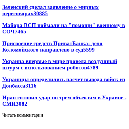
Зеленский сделал заявление о мирных
переговорах
30885
Майора ВСП поймали на "помощи" военному в
СОЧ
7465
Присвоение средств ПриватБанка: дело
Коломойского направлено в суд
5599
Украина впервые в мире провела воздушный
штурм с использованием роботов
4789
Украинцы определились насчет вывода войск из
Донбасса
3116
Иран готовил удар по трем объектам в Украине -
СМИ
3082
Читать комментарии