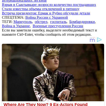
Інтернаціональних легіонів
Взрыв в Сыктывкаре: возросло количество пострадавших
Стали известны объемы отключений в пятницу
Встреча президентов: Ермак и Рубио обсудили детали
СПЕЦТЕМА:
Война России с Украиной
ТЕГИ:
Мариуполь
,
обстрел
,
госпиталь
,
Бомбардировки
,
Война в Украине
,
Военные преступления России
Если вы заметили ошибку, выделите необходимый текст и
нажмите Ctrl+Enter, чтобы сообщить об этом редакции.