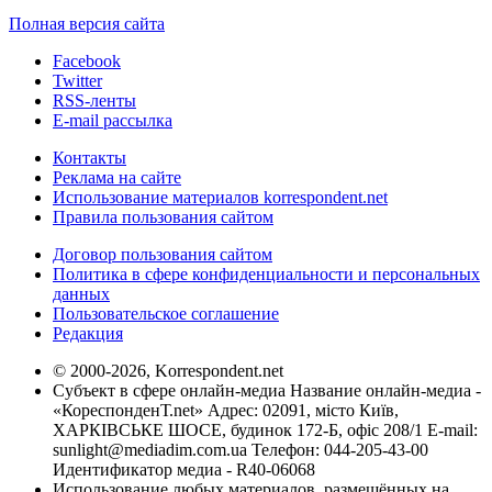
Полная версия сайта
Facebook
Twitter
RSS-ленты
E-mail рассылка
Контакты
Реклама на сайте
Использование материалов korrespondent.net
Правила пользования сайтом
Договор пользования сайтом
Политика в сфере конфиденциальности и персональных
данных
Пользовательское соглашение
Редакция
© 2000-2026, Korrespondent.net
Субъект в сфере онлайн-медиа Название онлайн-медиа -
«КореспонденТ.net» Адрес: 02091, місто Київ,
ХАРКІВСЬКЕ ШОСЕ, будинок 172-Б, офіс 208/1 E-mail:
sunlight@mediadim.com.ua
Телефон: 044-205-43-00
Идентификатор медиа - R40-06068
Использование любых материалов, размещённых на