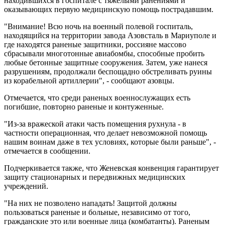
находившихся в госпитале с тяжелыми ранениями и
оказывающих первую медицинскую помощь пострадавшим.
"Внимание! Всю ночь на военный полевой госпиталь,
находящийся на территории завода Азовсталь в Мариуполе и
где находятся раненые защитники, россияне массово
сбрасывали многотонные авиабомбы, способные пробить
любые бетонные защитные сооружения. Затем, уже нанеся
разрушениям, продолжали беспощадно обстреливать руины
из корабельной артиллерии", - сообщают азовцы.
Отмечается, что среди раненых военнослужащих есть
погибшие, повторно раненые и контуженные.
"Из-за вражеской атаки часть помещения рухнула - в
частности операционная, что делает невозможной помощь
нашим воинам даже в тех условиях, которые были раньше", -
отмечается в сообщении.
Подчеркивается также, что Женевская конвенция гарантирует
защиту стационарных и передвижных медицинских
учреждений.
"На них не позволено нападать! Защитой должны
пользоваться раненые и больные, независимо от того,
гражданские это или военные лица (комбатанты). Раненым