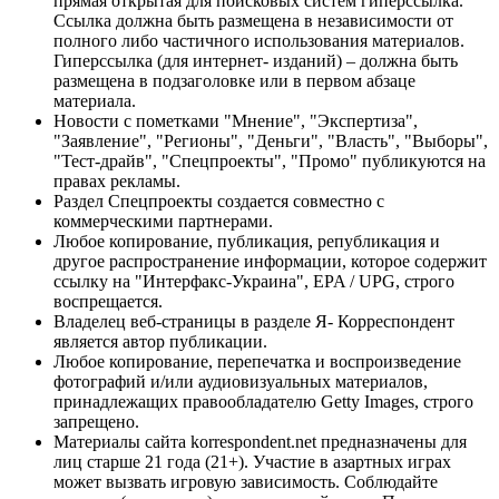
прямая открытая для поисковых систем гиперссылка.
Ссылка должна быть размещена в независимости от
полного либо частичного использования материалов.
Гиперссылка (для интернет- изданий) – должна быть
размещена в подзаголовке или в первом абзаце
материала.
Новости с пометками "Мнение", "Экспертиза",
"Заявление", "Регионы", "Деньги", "Власть", "Выборы",
"Тест-драйв", "Спецпроекты", "Промо" публикуются на
правах рекламы.
Раздел Спецпроекты создается совместно с
коммерческими партнерами.
Любое копирование, публикация, републикация и
другое распространение информации, которое содержит
ссылку на "Интерфакс-Украина", EPA / UPG, строго
воспрещается.
Владелец веб-страницы в разделе Я- Корреспондент
является автор публикации.
Любое копирование, перепечатка и воспроизведение
фотографий и/или аудиовизуальных материалов,
принадлежащих правообладателю Getty Images, строго
запрещено.
Материалы сайта korrespondent.net предназначены для
лиц старше 21 года (21+). Участие в азартных играх
может вызвать игровую зависимость. Соблюдайте