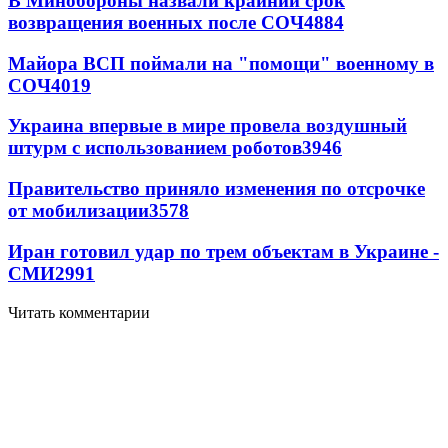
В Минобороны назвали крайний срок
возвращения военных после СОЧ
4884
Майора ВСП поймали на "помощи" военному в
СОЧ
4019
Украина впервые в мире провела воздушный
штурм с использованием роботов
3946
Правительство приняло изменения по отсрочке
от мобилизации
3578
Иран готовил удар по трем объектам в Украине -
СМИ
2991
Читать комментарии