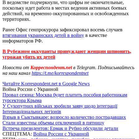
В ведомстве подчеркнули, что цифры не окончательные,
поскольку идет работа в местах ведения активных боевых
действий, на временно оккупированных и освобожденных
территориях.
Ранее Офис генпрокурора зафиксировал восемь случаев
втягивания украинских детей в войну
в качестве
информаторов РФ.
В Рубежном оккупанты принуждают женщин шпионить,
угрожая убить их детей
Новости от
Корреспондент.net
в Telegram. Подписывайтесь
на наш канал
https://t.me/korrespondentnet
Читайте Korrespondent.net в Google News
Война России с Украиной
Провал сезона: Москва будет платить пособия работникам
турсектора Крыма
У Сухопутних військах зробили заяву щодо інтеграції
Інтернаціональних легіонів
Взрыв в Сыктывкаре: возросло количество пострадавших
Стали известны объемы отключений в пятницу
Встреча президентов: Ермак и Рубио обсудили детали
СПЕЦТЕМА:
Война России с Украиной