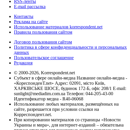
RSS-ленты
E-mail рассылка
Контакты
Реклама на сайте
Использование материалов korrespondent.net
Правила пользования сайтом
Договор пользования сайтом
Политика в сфере конфиденциальности и персональных
данных
Пользовательское соглашение
Редакция
© 2000-2026, Korrespondent.net
Субъект в сфере онлайн-медиа Название онлайн-медиа -
«КореспонденТ.net» Адрес: 02091, місто Київ,
ХАРКІВСЬКЕ ШОСЕ, будинок 172-Б, офіс 208/1 E-mail:
sunlight@mediadim.com.ua
Телефон: 044-205-43-00
Идентификатор медиа - R40-06068
Использование любых материалов, размещённых на
сайте, разрешается при условии ссылки на
Корреспондент.net.
При копировании материалов со страницы «Новости
Украины и мира», для интернет-изданий – обязательна