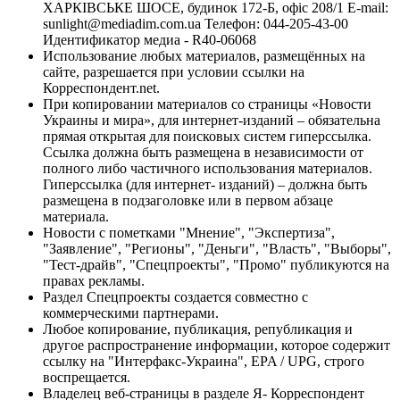
ХАРКІВСЬКЕ ШОСЕ, будинок 172-Б, офіс 208/1 E-mail:
sunlight@mediadim.com.ua
Телефон: 044-205-43-00
Идентификатор медиа - R40-06068
Использование любых материалов, размещённых на
сайте, разрешается при условии ссылки на
Корреспондент.net.
При копировании материалов со страницы «Новости
Украины и мира», для интернет-изданий – обязательна
прямая открытая для поисковых систем гиперссылка.
Ссылка должна быть размещена в независимости от
полного либо частичного использования материалов.
Гиперссылка (для интернет- изданий) – должна быть
размещена в подзаголовке или в первом абзаце
материала.
Новости с пометками "Мнение", "Экспертиза",
"Заявление", "Регионы", "Деньги", "Власть", "Выборы",
"Тест-драйв", "Спецпроекты", "Промо" публикуются на
правах рекламы.
Раздел Спецпроекты создается совместно с
коммерческими партнерами.
Любое копирование, публикация, републикация и
другое распространение информации, которое содержит
ссылку на "Интерфакс-Украина", EPA / UPG, строго
воспрещается.
Владелец веб-страницы в разделе Я- Корреспондент