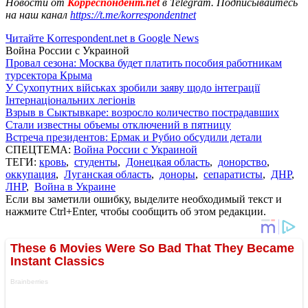
Новости от
Корреспондент.net
в Telegram. Подписывайтесь
на наш канал
https://t.me/korrespondentnet
Читайте Korrespondent.net в Google News
Война России с Украиной
Провал сезона: Москва будет платить пособия работникам
турсектора Крыма
У Сухопутних військах зробили заяву щодо інтеграції
Інтернаціональних легіонів
Взрыв в Сыктывкаре: возросло количество пострадавших
Стали известны объемы отключений в пятницу
Встреча президентов: Ермак и Рубио обсудили детали
СПЕЦТЕМА:
Война России с Украиной
ТЕГИ:
кровь
,
студенты
,
Донецкая область
,
донорство
,
оккупация
,
Луганская область
,
доноры
,
сепаратисты
,
ДНР
,
ЛНР
,
Война в Украине
Если вы заметили ошибку, выделите необходимый текст и
нажмите Ctrl+Enter, чтобы сообщить об этом редакции.