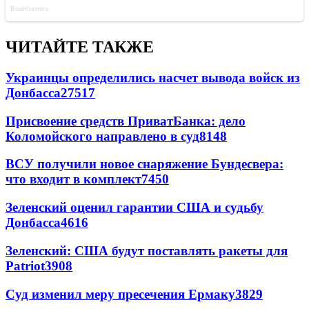
ЧИТАЙТЕ ТАКЖЕ
Украинцы определились насчет вывода войск из
Донбасса
27517
Присвоение средств ПриватБанка: дело
Коломойского направлено в суд
8148
ВСУ получили новое снаряжение Бундесвера:
что входит в комплект
7450
Зеленский оценил гарантии США и судьбу
Донбасса
4616
Зеленский: США будут поставлять ракеты для
Patriot
3908
Суд изменил меру пресечения Ермаку
3829